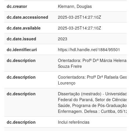
dc.creator
Klemann, Douglas
dc.date.accessioned
2025-03-25T14:27:10Z
dc.date.available
2025-03-25T14:27:10Z
dc.date.issued
2023
dc.identifier.uri
https://hdl.handle.net/1884/95501
dc.description
Orientadora: Profª Drª Márcia Helena d
Souza Freire
dc.description
Coorientadora: Profª Drª Rafaela Gess
Lourenço
dc.description
Dissertação (mestrado) - Universidade
Federal do Paraná, Setor de Ciências 
Saúde, Programa de Pós-Graduação 
Enfermagem. Defesa : Curitiba, 05/12/
dc.description
Inclui referências