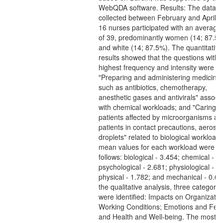
WebQDA software. Results: The data 
collected between February and April 2
16 nurses participated with an average
of 39, predominantly women (14; 87.5%
and white (14; 87.5%). The quantitative
results showed that the questions with 
highest frequency and intensity were
"Preparing and administering medicines
such as antibiotics, chemotherapy,
anesthetic gases and antivirals" associ
with chemical workloads; and "Caring f
patients affected by microorganisms an
patients in contact precautions, aeroso
droplets" related to biological workload
mean values for each workload were a
follows: biological - 3.454; chemical - 3
psychological - 2.681; physiological - 2
physical - 1.782; and mechanical - 0.60
the qualitative analysis, three categorie
were identified: Impacts on Organizati
Working Conditions; Emotions and Feel
and Health and Well-being. The most