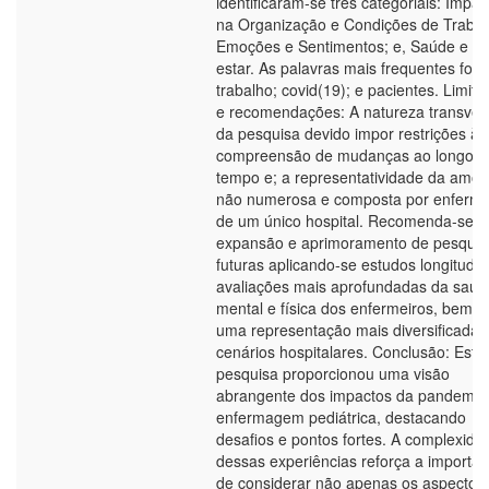
identificaram-se três categoriais: Impac
na Organização e Condições de Trabal
Emoções e Sentimentos; e, Saúde e B
estar. As palavras mais frequentes for
trabalho; covid(19); e pacientes. Limit
e recomendações: A natureza transver
da pesquisa devido impor restrições à
compreensão de mudanças ao longo d
tempo e; a representatividade da amos
não numerosa e composta por enferme
de um único hospital. Recomenda-se a
expansão e aprimoramento de pesquis
futuras aplicando-se estudos longitudin
avaliações mais aprofundadas da saúd
mental e física dos enfermeiros, bem 
uma representação mais diversificada 
cenários hospitalares. Conclusão: Esta
pesquisa proporcionou uma visão
abrangente dos impactos da pandemia
enfermagem pediátrica, destacando
desafios e pontos fortes. A complexida
dessas experiências reforça a importân
de considerar não apenas os aspectos