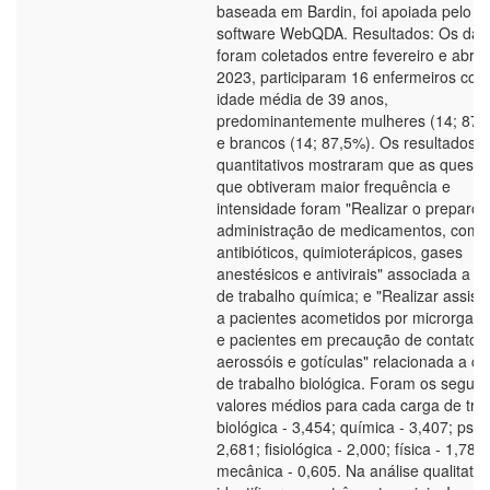
baseada em Bardin, foi apoiada pelo
software WebQDA. Resultados: Os dad
foram coletados entre fevereiro e abril 
2023, participaram 16 enfermeiros com
idade média de 39 anos,
predominantemente mulheres (14; 87,
e brancos (14; 87,5%). Os resultados
quantitativos mostraram que as questõ
que obtiveram maior frequência e
intensidade foram "Realizar o preparo 
administração de medicamentos, como
antibióticos, quimioterápicos, gases
anestésicos e antivirais" associada a c
de trabalho química; e "Realizar assist
a pacientes acometidos por microrgan
e pacientes em precaução de contato,
aerossóis e gotículas" relacionada a c
de trabalho biológica. Foram os seguin
valores médios para cada carga de tra
biológica - 3,454; química - 3,407; psíq
2,681; fisiológica - 2,000; física - 1,782;
mecânica - 0,605. Na análise qualitativ