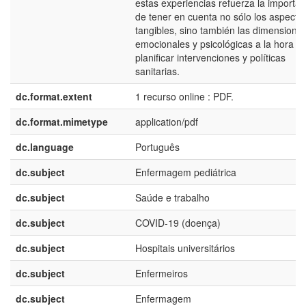
estas experiencias refuerza la importan
de tener en cuenta no sólo los aspecto
tangibles, sino también las dimensione
emocionales y psicológicas a la hora d
planificar intervenciones y políticas
sanitarias.
dc.format.extent
1 recurso online : PDF.
dc.format.mimetype
application/pdf
dc.language
Português
dc.subject
Enfermagem pediátrica
dc.subject
Saúde e trabalho
dc.subject
COVID-19 (doença)
dc.subject
Hospitais universitários
dc.subject
Enfermeiros
dc.subject
Enfermagem