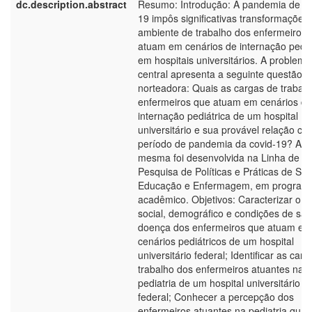
dc.description.abstract
Resumo: Introdução: A pandemia de co
19 impôs significativas transformações
ambiente de trabalho dos enfermeiros 
atuam em cenários de internação pediá
em hospitais universitários. A problemá
central apresenta a seguinte questão
norteadora: Quais as cargas de trabal
enfermeiros que atuam em cenários de
internação pediátrica de um hospital
universitário e sua provável relação co
período de pandemia da covid-19? A
mesma foi desenvolvida na Linha de
Pesquisa de Políticas e Práticas de Sa
Educação e Enfermagem, em program
acadêmico. Objetivos: Caracterizar o pe
social, demográfico e condições de sa
doença dos enfermeiros que atuam em
cenários pediátricos de um hospital
universitário federal; Identificar as car
trabalho dos enfermeiros atuantes na
pediatria de um hospital universitário
federal; Conhecer a percepção dos
enfermeiros atuantes na pediatria quan