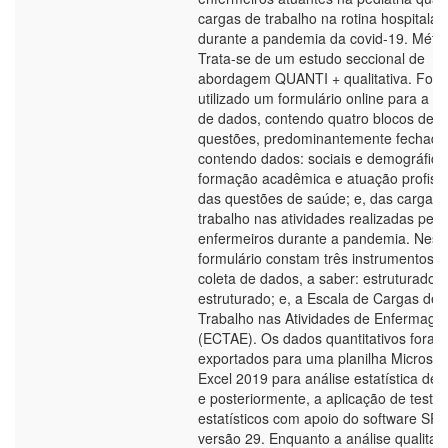
cargas de trabalho na rotina hospitalar
durante a pandemia da covid-19. Méto
Trata-se de um estudo seccional de
abordagem QUANTI + qualitativa. Foi
utilizado um formulário online para a co
de dados, contendo quatro blocos de
questões, predominantemente fechada
contendo dados: sociais e demográfico
formação acadêmica e atuação profissi
das questões de saúde; e, das cargas 
trabalho nas atividades realizadas pelo
enfermeiros durante a pandemia. Nest
formulário constam três instrumentos d
coleta de dados, a saber: estruturado;
estruturado; e, a Escala de Cargas de
Trabalho nas Atividades de Enfermag
(ECTAE). Os dados quantitativos foram
exportados para uma planilha Microsof
Excel 2019 para análise estatística desc
e posteriormente, a aplicação de testes
estatísticos com apoio do software SP
versão 29. Enquanto a análise qualitati