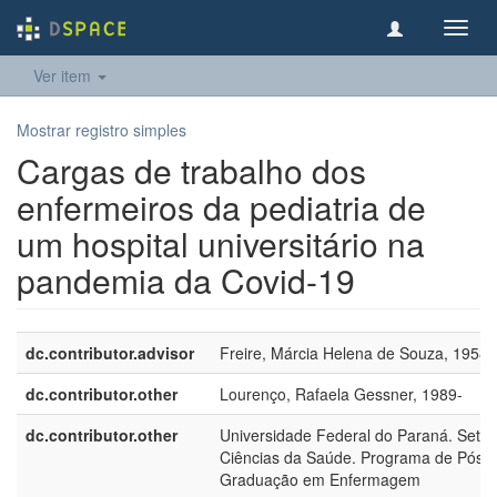
Toggl
navig
Ver item
Mostrar registro simples
Cargas de trabalho dos
enfermeiros da pediatria de
um hospital universitário na
pandemia da Covid-19
dc.contributor.advisor
Freire, Márcia Helena de Souza, 1958-
dc.contributor.other
Lourenço, Rafaela Gessner, 1989-
dc.contributor.other
Universidade Federal do Paraná. Setor
Ciências da Saúde. Programa de Pós-
Graduação em Enfermagem