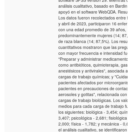
software SPSS versión 29. Mientras qu
análisis cualitativo, basado en Bardin, 
apoyó en el software WebQDA. Resulta
Los datos fueron recolectados entre fe
y abril de 2023, participaron 16 enferm
con una edad promedio de 39 años,
predominantemente mujeres (14; 87,5%
de raza blanca (14; 87,5%). Los result
cuantitativos mostraron que las pregun
con mayor frecuencia e intensidad fuer
"Preparar y administrar medicamentos,
como antibióticos, quimioterapia, gases
anestésicos y antivirales", asociada a l
cargas de trabajo químicas; y "Cuidar a
pacientes afectados por microorganism
pacientes en precauciones de contacto
aerosoles y gotitas", relacionada con la
cargas de trabajo biológicas. Los valor
medios para cada carga de trabajo fue
los siguientes: biológica - 3,454; químic
3,407; psicológica - 2,681; fisiológica -
2,000; física - 1,782; y mecánica - 0,60
el análisis cualitativo, se identificaron tr