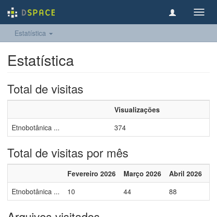
Toggl
navig
Estatística
Estatística
Total de visitas
Visualizações
Etnobotânica ...
374
Total de visitas por mês
Fevereiro 2026
Março 2026
Abril 2026
M
Etnobotânica ...
10
44
88
1
Arquivos visitados