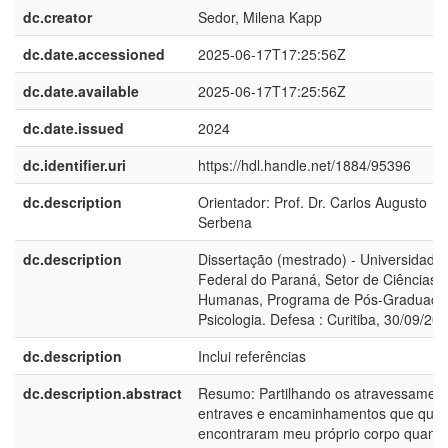
dc.creator
Sedor, Milena Kapp
dc.date.accessioned
2025-06-17T17:25:56Z
dc.date.available
2025-06-17T17:25:56Z
dc.date.issued
2024
dc.identifier.uri
https://hdl.handle.net/1884/95396
dc.description
Orientador: Prof. Dr. Carlos Augusto
Serbena
dc.description
Dissertação (mestrado) - Universidade
Federal do Paraná, Setor de Ciências
Humanas, Programa de Pós-Graduaçã
Psicologia. Defesa : Curitiba, 30/09/20
dc.description
Inclui referências
dc.description.abstract
Resumo: Partilhando os atravessament
entraves e encaminhamentos que que
encontraram meu próprio corpo quand