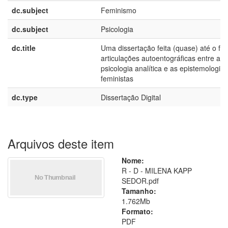
dc.subject
Feminismo
dc.subject
Psicologia
dc.title
Uma dissertação feita (quase) até o fim
articulações autoentográficas entre a
psicologia analítica e as epistemologias
feministas
dc.type
Dissertação Digital
Arquivos deste item
Nome:
R - D - MILENA KAPP
SEDOR.pdf
Tamanho:
1.762Mb
Formato:
PDF