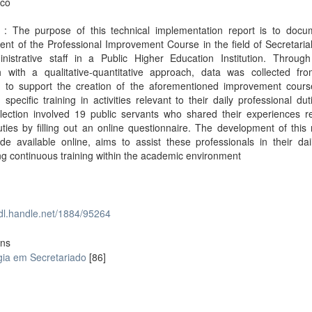
ico
t : The purpose of this technical implementation report is to docu
nt of the Professional Improvement Course in the field of Secretaria
inistrative staff in a Public Higher Education Institution. Through
h with a qualitative-quantitative approach, data was collected fro
s to support the creation of the aforementioned improvement cours
 specific training in activities relevant to their daily professional dut
lection involved 19 public servants who shared their experiences re
ties by filling out an online questionnaire. The development of this 
e available online, aims to assist these professionals in their dai
g continuous training within the academic environment
hdl.handle.net/1884/95264
ons
gia em Secretariado
[86]