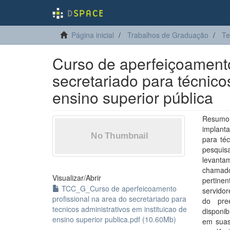
Página inicial
Trabalhos de Graduação
Te
Curso de aperfeiçoamento
secretariado para técnico
ensino superior pública
Resumo 
implanta
para téc
pesquis
levanta
chamado
Visualizar/
Abrir
pertinen
TCC_G_Curso de aperfeicoamento
servidor
profissional na area do secretariado para
do pre
tecnicos administrativos em instituicao de
disponib
ensino superior publica.pdf (10.60Mb)
em suas