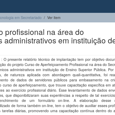
cnologia em Secretariado
Ver item
 profissional na área do
s administrativos em instituição d
: O presente relatório técnico de implantação tem por objetivo docu
ção do projeto Curso de Aperfeiçoamento Profissional na área do Sec
nicos administrativos em instituição de Ensino Superior Pública. Po
a, de natureza aplicada com abordagem quali-quantitativa, foi rea
mento de dados de servidores públicos para embasamento na cr
 curso de aperfeiçoamento, que trouxe capacitação específica em at
tes ao exercício profissional diário. Esse levantamento de dados en
es, que disponibilizaram suas experiências a respeito de tal exercíci
enchimento de um formulário on-line. A elaboração desse ma
ilizado de forma também on-line, tem o objetivo de auxiliar esses prof
 tarefas diárias, promovendo uma capacitação contínua dentro do 