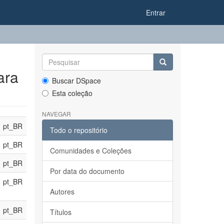
Entrar
ara
Buscar DSpace
Esta coleção
NAVEGAR
pt_BR
Todo o repositório
pt_BR
Comunidades e Coleções
pt_BR
Por data do documento
pt_BR
Autores
pt_BR
Títulos