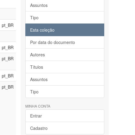
Assuntos
Tipo
pt_BR
Esta coleção
Por data do documento
pt_BR
Autores
pt_BR
Títulos
pt_BR
Assuntos
pt_BR
Tipo
MINHA CONTA
Entrar
Cadastro