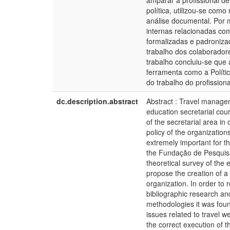
amparar a profissional de
política, utilizou-se com
análise documental. Por 
internas relacionadas co
formalizadas e padroniza
trabalho dos colaborador
trabalho concluiu-se que
ferramenta como a Políti
do trabalho do profission
dc.description.abstract
Abstract : Travel managem
education secretarial cour
of the secretarial area in
policy of the organization
extremely important for t
the Fundação de Pesquisa
theoretical survey of the 
propose the creation of a 
organization. In order to 
bibliographic research a
methodologies it was found
issues related to travel 
the correct execution of 