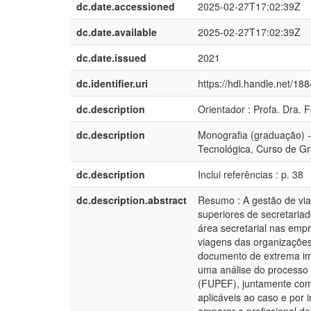
dc.date.accessioned
2025-02-27T17:02:39Z
dc.date.available
2025-02-27T17:02:39Z
dc.date.issued
2021
dc.identifier.uri
https://hdl.handle.net/18
dc.description
Orientador : Profa. Dra. 
dc.description
Monografia (graduação) -
Tecnológica, Curso de G
dc.description
Inclui referências : p. 38
dc.description.abstract
Resumo : A gestão de via
superiores de secretariado
área secretarial nas emp
viagens das organizações
documento de extrema imp
uma análise do processo
(FUPEF), juntamente com 
aplicáveis ao caso e por 