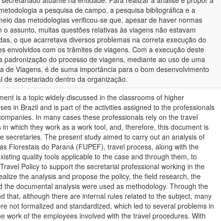
 secretariado atuante na entidade. Para realizar a análise e propor a
o metodologia a pesquisa de campo, a pesquisa bibliográfica e a
meio das metodologias verificou-se que, apesar de haver normas
m o assunto, muitas questões relativas às viagens não estavam
das, o que acarretava diversos problemas na correta execução do
es envolvidos com os trâmites de viagens. Com a execução deste
 a padronização do processo de viagens, mediante ao uso de uma
ca de Viagens, é de suma importância para o bom desenvolvimento
al de secretariado dentro da organização.
ent is a topic widely discussed in the classrooms of higher
ses in Brazil and is part of the activities assigned to the professionals
 companies. In many cases these professionals rely on the travel
s in which they work as a work tool, and, therefore, this document is
he secretaries. The present study aimed to carry out an analysis of
s Florestais do Paraná (FUPEF), travel process, along with the
existing quality tools applicable to the case and through them, to
Travel Policy to support the secretarial professional working in the
realize the analysis and propose the policy, the field research, the
nd the documental analysis were used as methodology. Through the
 that, although there are internal rules related to the subject, many
were not formalized and standardized, which led to several problems in
the work of the employees involved with the travel procedures. With