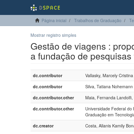
Página inicial
Trabalhos de Graduação
Te
Mostrar registro simples
Gestão de viagens : prop
a fundação de pesquisas 
dc.contributor
Vallasky, Marcely Cristina
dc.contributor
Silva, Tatiana Nohemann
dc.contributor.other
Maia, Fernanda Landolfi,
dc.contributor.other
Universidade Federal do 
Graduação em Tecnologi
dc.creator
Costa, Allanis Kamily Bon