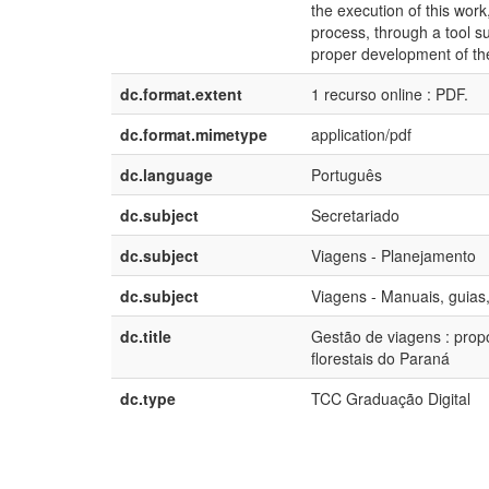
the execution of this work
process, through a tool su
proper development of the 
dc.format.extent
1 recurso online : PDF.
dc.format.mimetype
application/pdf
dc.language
Português
dc.subject
Secretariado
dc.subject
Viagens - Planejamento
dc.subject
Viagens - Manuais, guias,
dc.title
Gestão de viagens : prop
florestais do Paraná
dc.type
TCC Graduação Digital