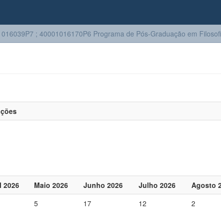
016039P7 ; 40001016170P6 Programa de Pós-Graduação em Filosof
ações
l 2026
Maio 2026
Junho 2026
Julho 2026
Agosto 
5
17
12
2