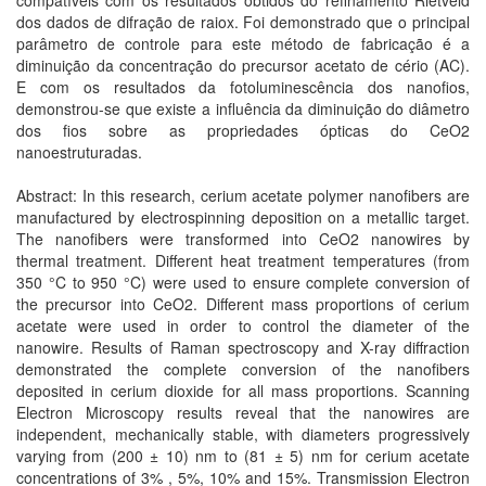
compatíveis com os resultados obtidos do refinamento Rietveld
dos dados de difração de raiox. Foi demonstrado que o principal
parâmetro de controle para este método de fabricação é a
diminuição da concentração do precursor acetato de cério (AC).
E com os resultados da fotoluminescência dos nanofios,
demonstrou-se que existe a influência da diminuição do diâmetro
dos fios sobre as propriedades ópticas do CeO2
nanoestruturadas.
Abstract: In this research, cerium acetate polymer nanofibers are
manufactured by electrospinning deposition on a metallic target.
The nanofibers were transformed into CeO2 nanowires by
thermal treatment. Different heat treatment temperatures (from
350 °C to 950 °C) were used to ensure complete conversion of
the precursor into CeO2. Different mass proportions of cerium
acetate were used in order to control the diameter of the
nanowire. Results of Raman spectroscopy and X-ray diffraction
demonstrated the complete conversion of the nanofibers
deposited in cerium dioxide for all mass proportions. Scanning
Electron Microscopy results reveal that the nanowires are
independent, mechanically stable, with diameters progressively
varying from (200 ± 10) nm to (81 ± 5) nm for cerium acetate
concentrations of 3% , 5%, 10% and 15%. Transmission Electron