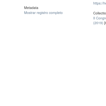
https://
Metadata
Mostrar registro completo
Collecti
II Cong
(2019)
[