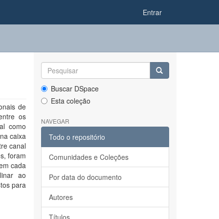
Entrar
Buscar DSpace
Esta coleção
onais de
entre os
NAVEGAR
nal como
na caixa
Todo o repositório
tre canal
s, foram
Comunidades e Coleções
 em cada
linar ao
Por data do documento
stos para
Autores
Títulos