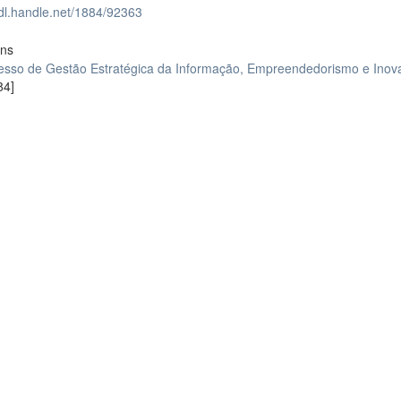
hdl.handle.net/1884/92363
ons
resso de Gestão Estratégica da Informação, Empreendedorismo e Ino
84]