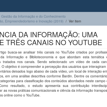
 Gestão da Informação e do Conhecimento
ção, Empreendedorismo e Inovação (2019)
Ver item
NCIA DA INFORMAÇÃO: UMA
DE TRÊS CANAIS NO YOUTUBE
rtigo busca-se analisar três canais no YouTube criados por profissi
 da Informação e Biblioteconomia e que abordam esta temática 
s tratados nos canais. Sendo selecionado um vídeo de cada ca
 O objetivo é compreender a percepção dos usuários que interagiram 
tários deixados logo abaixo de cada vídeo, um local de interação en
os, em uma análise descritiva conforme Bardin. Dentre os comentário
 categorias para classificação dos conteúdos abordados neste campo
Como resultado, o estudo apresenta sua contribuição interdiscip
r as novas práticas comunicacionais e ciência da informação transpo
es online como o YouTube.