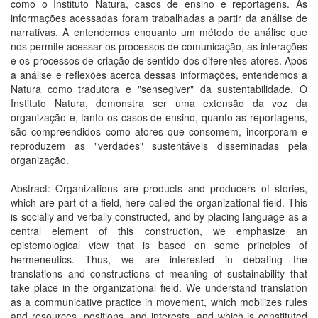
como o Instituto Natura, casos de ensino e reportagens. As
informações acessadas foram trabalhadas a partir da análise de
narrativas. A entendemos enquanto um método de análise que
nos permite acessar os processos de comunicação, as interações
e os processos de criação de sentido dos diferentes atores. Após
a análise e reflexões acerca dessas informações, entendemos a
Natura como tradutora e "sensegiver" da sustentabilidade. O
Instituto Natura, demonstra ser uma extensão da voz da
organização e, tanto os casos de ensino, quanto as reportagens,
são compreendidos como atores que consomem, incorporam e
reproduzem as "verdades" sustentáveis disseminadas pela
organização.
Abstract: Organizations are products and producers of stories,
which are part of a field, here called the organizational field. This
is socially and verbally constructed, and by placing language as a
central element of this construction, we emphasize an
epistemological view that is based on some principles of
hermeneutics. Thus, we are interested in debating the
translations and constructions of meaning of sustainability that
take place in the organizational field. We understand translation
as a communicative practice in movement, which mobilizes rules
and resources, positions, and interests, and which is constituted