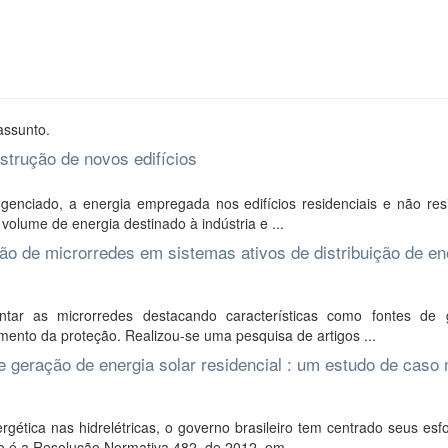
assunto.
nstrução de novos edifícios
enciado, a energia empregada nos edifícios residenciais e não resi
volume de energia destinado à indústria e ...
ão de microrredes em sistemas ativos de distribuição de en
tar as microrredes destacando características como fontes de 
ento da proteção. Realizou-se uma pesquisa de artigos ...
 geração de energia solar residencial : um estudo de caso 
tica nas hidrelétricas, o governo brasileiro tem centrado seus esf
o é a Resolução Normativa 482, de 2012, em ...