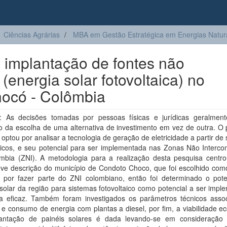
Ciências Agrárias
MBA em Gestão Estratégica em Energias Natur
 implantação de fontes não
(energia solar fotovoltaica) no
hocó - Colômbia
 As decisões tomadas por pessoas físicas e jurídicas geralmen
o da escolha de uma alternativa de investimento em vez de outra. O 
 optou por analisar a tecnologia de geração de eletricidade a partir de
taicos, e seu potencial para ser implementada nas Zonas Não Interco
mbia (ZNI). A metodologia para a realização desta pesquisa centr
ve descrição do município de Condoto Choco, que foi escolhido com
 por fazer parte do ZNI colombiano, então foi determinado o pote
solar da região para sistemas fotovoltaico como potencial a ser imp
a eficaz. Também foram investigados os parâmetros técnicos asso
e consumo de energia com plantas a diesel, por fim, a viabilidade e
antação de painéis solares é dada levando-se em consideração 