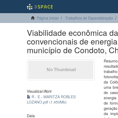
Página inicial
Trabalhos de Especialização
Viabilidade econômica da
convencionais de energia 
município de Condoto, C
Resumo:
resultad
trabalho
fotovol
da Colô
uma bre
Visualizar/
Abrir
de caso
R - E - MARITZA ROBLES
energia 
LOZANO.pdf (1.450Mb)
de form
geração 
da impl
Data