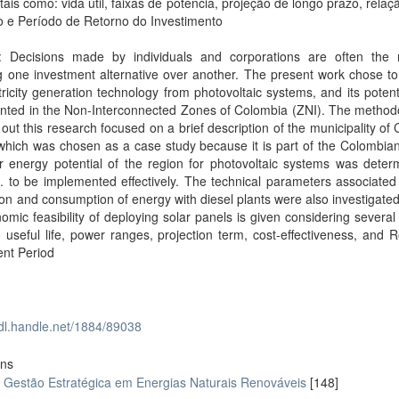
 tais como: vida útil, faixas de potência, projeção de longo prazo, relaç
o e Período de Retorno do Investimento
t: Decisions made by individuals and corporations are often the r
 one investment alternative over another. The present work chose to
tricity generation technology from photovoltaic systems, and its potent
nted in the Non-Interconnected Zones of Colombia (ZNI). The methodo
 out this research focused on a brief description of the municipality of
hich was chosen as a case study because it is part of the Colombian
r energy potential of the region for photovoltaic systems was deter
l. to be implemented effectively. The technical parameters associated
on and consumption of energy with diesel plants were also investigated.
omic feasibility of deploying solar panels is given considering several
 useful life, power ranges, projection term, cost-effectiveness, and 
ent Period
hdl.handle.net/1884/89038
ons
Gestão Estratégica em Energias Naturais Renováveis
[148]