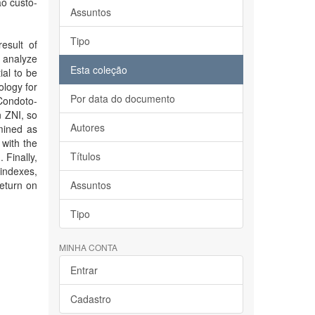
ão custo-
Assuntos
Tipo
esult of
 analyze
Esta coleção
ial to be
logy for
Por data do documento
 Condoto-
 ZNI, so
Autores
mined as
 with the
Títulos
 Finally,
 indexes,
Return on
Assuntos
Tipo
MINHA CONTA
Entrar
Cadastro