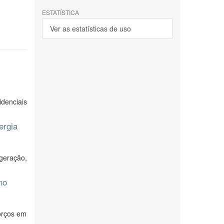
ESTATÍSTICA
Ver as estatísticas de uso
denciais
ergia
geração,
no
orços em