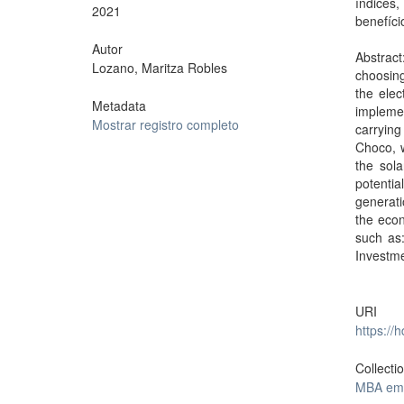
índices,
2021
benefíci
Autor
Abstrac
Lozano, Maritza Robles
choosing
the elec
Metadata
impleme
Mostrar registro completo
carrying
Choco, w
the sola
potentia
generati
the econ
such as:
Investm
URI
https://
Collecti
MBA em 