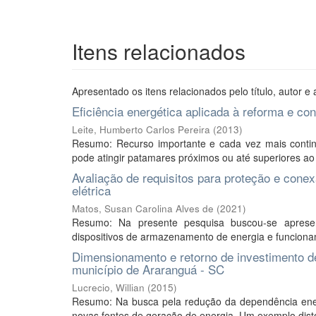
Itens relacionados
Apresentado os itens relacionados pelo título, autor e 
Eficiência energética aplicada à reforma e co
Leite, Humberto Carlos Pereira
(
2013
)
Resumo: Recurso importante e cada vez mais conting
pode atingir patamares próximos ou até superiores ao 
Avaliação de requisitos para proteção e conex
elétrica
Matos, Susan Carolina Alves de
(
2021
)
Resumo: Na presente pesquisa buscou-se apresen
dispositivos de armazenamento de energia e funcionam
Dimensionamento e retorno de investimento de
município de Araranguá - SC
Lucrecio, Willian
(
2015
)
Resumo: Na busca pela redução da dependência energé
novas fontes de geração de energia. Um exemplo dist