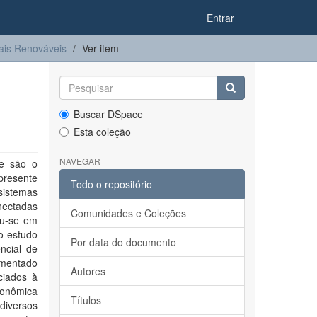
Entrar
ais Renováveis
Ver item
Buscar DSpace
Esta coleção
NAVEGAR
te são o
presente
Todo o repositório
 sistemas
nectadas
Comunidades e Coleções
ou-se em
o estudo
Por data do documento
ncial de
lementado
Autores
ciados à
conômica
Títulos
diversos