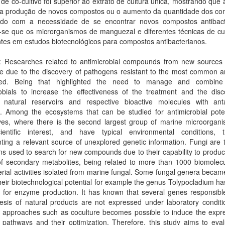
 de co-cultivo foi superior ao extrato de cultura única, mostrando que 
 a produção de novos compostos ou o aumento da quantidade dos co
do com a necessidade de se encontrar novos compostos antibact
-se que os microrganismos de manguezal e diferentes técnicas de cul
tes em estudos biotecnológicos para compostos antibacterianos.
t: Researches related to antimicrobial compounds from new sources 
e due to the discovery of pathogens resistant to the most common an
bed. Being that highlighted the need to manage and combine
robials to increase the effectiveness of the treatment and the disc
nt natural reservoirs and respective bioactive molecules with anta
l. Among the ecosystems that can be studied for antimicrobial poten
es, where there is the second largest group of marine microorgani
ientific interest, and have typical environmental conditions, t
ting a relevant source of unexplored genetic information. Fungi are
s used to search for new compounds due to their capability to produ
of secondary metabolites, being related to more than 1000 biomolecu
erial activities isolated from marine fungal. Some fungal genera becam
heir biotechnological potential for example the genus Tolypocladium ha
l for enzyme production. It has known that several genes responsibl
esis of natural products are not expressed under laboratory conditi
g approaches such as coculture becomes possible to induce the expre
 pathways and their optimization. Therefore, this study aims to eva