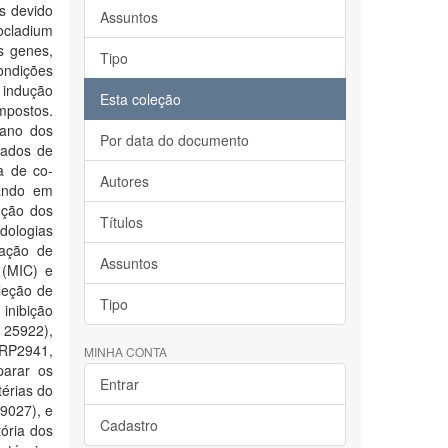
s devido
Assuntos
ocladium
s genes,
Tipo
ondições
a indução
Esta coleção
mpostos.
iano dos
Por data do documento
lados de
a de co-
Autores
sando em
nção dos
Títulos
dologias
tação de
Assuntos
 (MIC) e
leção de
Tipo
inibição
 25922),
MRP2941,
MINHA CONTA
parar os
Entrar
térias do
9027), e
Cadastro
tória dos