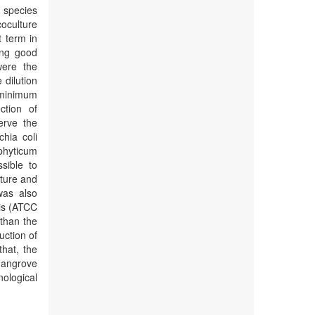
 species
oculture
 term in
ing good
were the
 dilution
 minimum
ction of
erve the
hia coli
phyticum
ible to
lture and
was also
is (ATCC
 than the
uction of
hat, the
angrove
nological