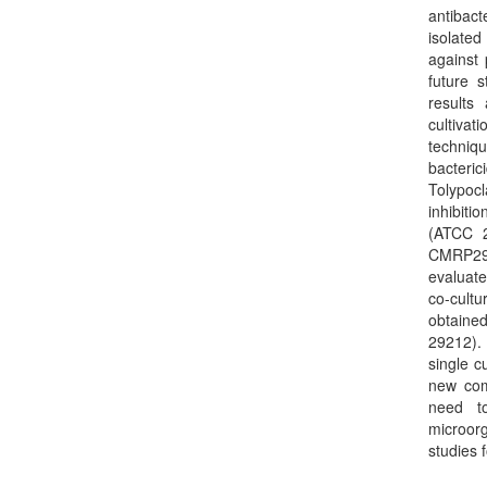
antibac
isolate
against
future 
results
cultivat
techniq
bacteri
Tolypoc
inhibit
(ATCC 2
CMRP29
evaluate
co-cultu
obtaine
29212). 
single c
new com
need t
microorg
studies 