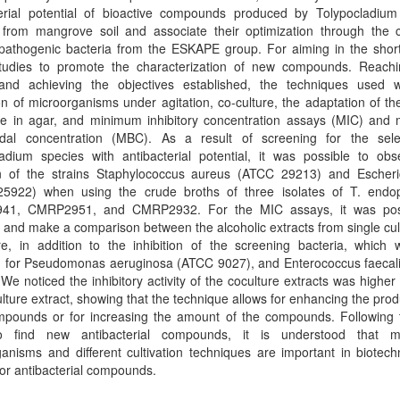
terial potential of bioactive compounds produced by Tolypocladium
d from mangrove soil and associate their optimization through the c
 pathogenic bacteria from the ESKAPE group. For aiming in the short
studies to promote the characterization of new compounds. Reach
 and achieving the objectives established, the techniques used 
ion of microorganisms under agitation, co-culture, the adaptation of the
ue in agar, and minimum inhibitory concentration assays (MIC) and
cidal concentration (MBC). As a result of screening for the sele
ladium species with antibacterial potential, it was possible to obs
ion of the strains Staphylococcus aureus (ATCC 29213) and Escheric
5922) when using the crude broths of three isolates of T. endo
41, CMRP2951, and CMRP2932. For the MIC assays, it was poss
 and make a comparison between the alcoholic extracts from single cu
re, in addition to the inhibition of the screening bacteria, which 
d for Pseudomonas aeruginosa (ATCC 9027), and Enterococcus faecal
We noticed the inhibitory activity of the coculture extracts was higher
ulture extract, showing that the technique allows for enhancing the prod
pounds or for increasing the amount of the compounds. Following t
o find new antibacterial compounds, it is understood that m
anisms and different cultivation techniques are important in biotech
for antibacterial compounds.