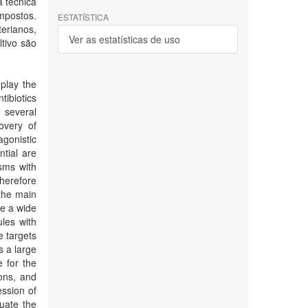
a técnica
mpostos.
ESTATÍSTICA
erianos,
Ver as estatísticas de uso
tivo são
play the
tibiotics
 several
overy of
gonistic
tial are
sms with
herefore
 the main
ce a wide
les with
e targets
s a large
e for the
ons, and
ssion of
luate the