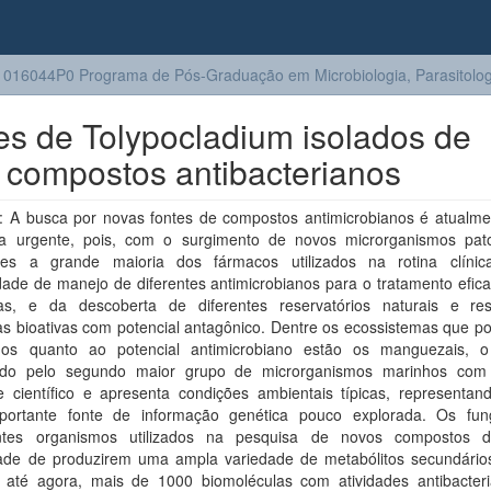
016044P0 Programa de Pós-Graduação em Microbiologia, Parasitologi
s de Tolypocladium isolados de
 compostos antibacterianos
 A busca por novas fontes de compostos antimicrobianos é atualm
 urgente, pois, com o surgimento de novos microrganismos pat
ntes a grande maioria dos fármacos utilizados na rotina clíni
ade de manejo de diferentes antimicrobianos para o tratamento efica
ias, e da descoberta de diferentes reservatórios naturais e res
as bioativas com potencial antagônico. Dentre os ecossistemas que p
dos quanto ao potencial antimicrobiano estão os manguezais, 
uído pelo segundo maior grupo de microrganismos marinhos co
se científico e apresenta condições ambientais típicas, representan
ortante fonte de informação genética pouco explorada. Os fu
ntes organismos utilizados na pesquisa de novos compostos 
ade de produzirem uma ampla variedade de metabólitos secundário
o até agora, mais de 1000 biomoléculas com atividades antibacter