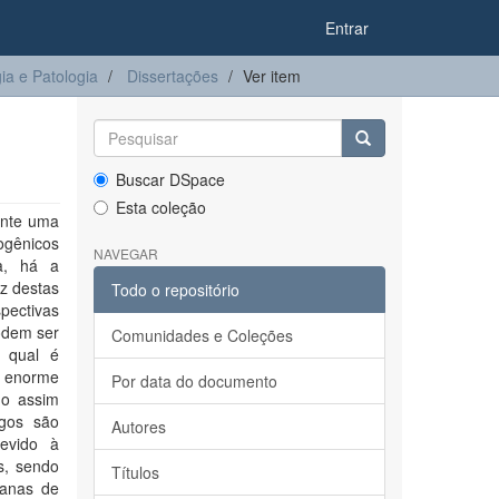
Entrar
a e Patologia
Dissertações
Ver item
Buscar DSpace
Esta coleção
ente uma
ogênicos
NAVEGAR
ca, há a
z destas
Todo o repositório
pectivas
odem ser
Comunidades e Coleções
o qual é
m enorme
Por data do documento
do assim
ngos são
Autores
devido à
s, sendo
Títulos
ianas de