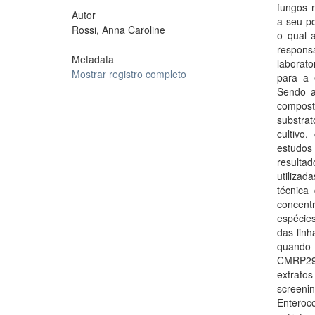
fungos 
Autor
a seu po
Rossi, Anna Caroline
o qual 
respons
Metadata
laborato
Mostrar registro completo
para a 
Sendo as
compost
substra
cultivo
estudos
resulta
utiliza
técnica
concent
espécies
das lin
quando 
CMRP295
extratos
screeni
Enteroco