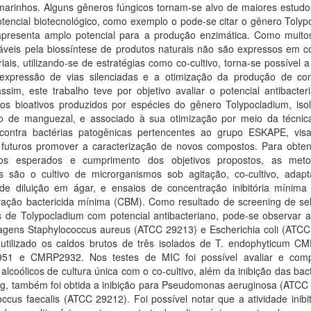
marinhos. Alguns gêneros fúngicos tornam-se alvo de maiores estudo
tencial biotecnológico, como exemplo o pode-se citar o gênero Tolyp
apresenta amplo potencial para a produção enzimática. Como muito
áveis pela biossíntese de produtos naturais não são expressos em c
riais, utilizando-se de estratégias como co-cultivo, torna-se possível 
expressão de vias silenciadas e a otimização da produção de co
sim, este trabalho teve por objetivo avaliar o potencial antibacter
os bioativos produzidos por espécies do gênero Tolypocladium, iso
to de manguezal, e associado à sua otimização por meio da técnic
, contra bactérias patogênicas pertencentes ao grupo ESKAPE, vi
 futuros promover a caracterização de novos compostos. Para obte
dos esperados e cumprimento dos objetivos propostos, as meto
das são o cultivo de microrganismos sob agitação, co-cultivo, adap
 de diluição em ágar, e ensaios de concentração inibitória mínima
ração bactericida mínima (CBM). Como resultado de screening de se
 de Tolypocladium com potencial antibacteriano, pode-se observar a 
hagens Staphylococcus aureus (ATCC 29213) e Escherichia coli (ATCC
utilizado os caldos brutos de três isolados de T. endophyticum C
1 e CMRP2932. Nos testes de MIC foi possível avaliar e com
 alcoólicos de cultura única com o co-cultivo, além da inibição das bac
ng, também foi obtida a inibição para Pseudomonas aeruginosa (ATCC 
ccus faecalis (ATCC 29212). Foi possível notar que a atividade inibi