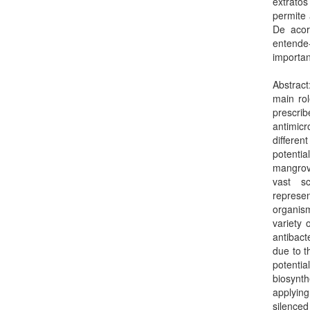
extratos
permite
De acor
entende
importan
Abstrac
main rol
prescri
antimic
differe
potentia
mangrov
vast sc
represen
organism
variety 
antibact
due to t
potentia
biosynth
applyin
silenced