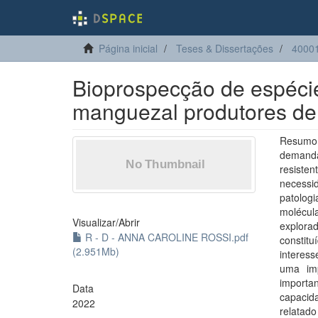
Página inicial
Teses & Dissertações
40001
Bioprospecção de espécie
manguezal produtores de
Resumo:
demanda
resiste
necessid
patolog
molécul
Visualizar/
Abrir
explora
R - D - ANNA CAROLINE ROSSI.pdf
constit
(2.951Mb)
interes
uma imp
importa
Data
capacid
2022
relatad