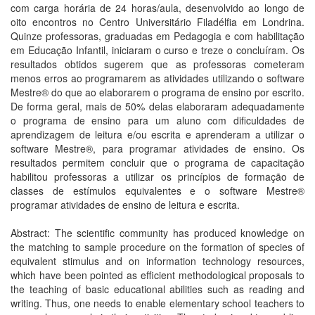
com carga horária de 24 horas/aula, desenvolvido ao longo de
oito encontros no Centro Universitário Filadélfia em Londrina.
Quinze professoras, graduadas em Pedagogia e com habilitação
em Educação Infantil, iniciaram o curso e treze o concluíram. Os
resultados obtidos sugerem que as professoras cometeram
menos erros ao programarem as atividades utilizando o software
Mestre® do que ao elaborarem o programa de ensino por escrito.
De forma geral, mais de 50% delas elaboraram adequadamente
o programa de ensino para um aluno com dificuldades de
aprendizagem de leitura e/ou escrita e aprenderam a utilizar o
software Mestre®, para programar atividades de ensino. Os
resultados permitem concluir que o programa de capacitação
habilitou professoras a utilizar os princípios de formação de
classes de estímulos equivalentes e o software Mestre®
programar atividades de ensino de leitura e escrita.
Abstract: The scientific community has produced knowledge on
the matching to sample procedure on the formation of species of
equivalent stimulus and on information technology resources,
which have been pointed as efficient methodological proposals to
the teaching of basic educational abilities such as reading and
writing. Thus, one needs to enable elementary school teachers to