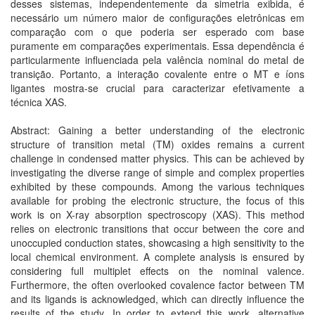
desses sistemas, independentemente da simetria exibida, é
necessário um número maior de configurações eletrônicas em
comparação com o que poderia ser esperado com base
puramente em comparações experimentais. Essa dependência é
particularmente influenciada pela valência nominal do metal de
transição. Portanto, a interação covalente entre o MT e íons
ligantes mostra-se crucial para caracterizar efetivamente a
técnica XAS.
Abstract: Gaining a better understanding of the electronic
structure of transition metal (TM) oxides remains a current
challenge in condensed matter physics. This can be achieved by
investigating the diverse range of simple and complex properties
exhibited by these compounds. Among the various techniques
available for probing the electronic structure, the focus of this
work is on X-ray absorption spectroscopy (XAS). This method
relies on electronic transitions that occur between the core and
unoccupied conduction states, showcasing a high sensitivity to the
local chemical environment. A complete analysis is ensured by
considering full multiplet effects on the nominal valence.
Furthermore, the often overlooked covalence factor between TM
and its ligands is acknowledged, which can directly influence the
results of the study. In order to extend this work, alternative