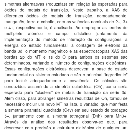
simetrias alternativas (reduzidas) em relação às esperadas para
óxidos de metais de transição. Neste trabalho, a XAS de
diferentes óxidos de metais de transição, nomeadamente,
manganês, ferro e cobalto, com as valências nominais de 2+, 3+
e 4+, respectivamente, é analisada. Ao empregar as teorias de
multiplete atômico e campo cristalino juntamente da
implementação do método de interação de configurações, a
energia do estado fundamental, a contagem de elétrons da
banda 3d, o momento magnético e as espectroscopias XAS das
bordas 2p do MT e 1s do O para ambos os sistemas são
determinados, variando o número de configurações eletrônicas.
Essas configurações eletrônicas descrevem a base do estado
fundamental do sistema estudado e são o principal "ingrediente"
para incluir adequadamente a covalência. Os cálculos são
conduzidos assumindo a simetria octaédrica (Oh), como seria
esperado para "clusters" de metais de transição da série 3d.
Além disso, para abranger simetrias reduzidas de Oh, tornou-se
necessário incluir um novo MT na lista, o vanádio, que manifesta
a simetria piramidal quadrada (C4v) em seu estado de oxidação
5+, juntamente com a simetria tetragonal (D4h) para Mn3+.
Através da análise dos resultados observa-se que, para
descrever com precisão a estrutura eletrônica de qualquer um