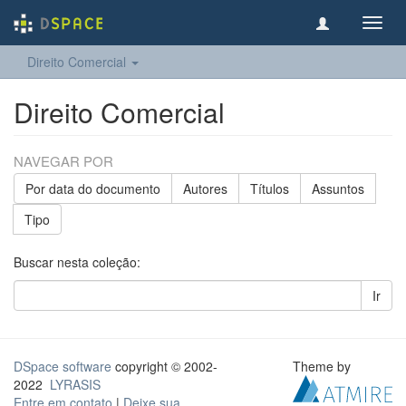
Toggl
navig
Direito Comercial
Direito Comercial
NAVEGAR POR
Por data do documento
Autores
Títulos
Assuntos
Tipo
Buscar nesta coleção:
Ir
DSpace software
copyright © 2002-
Theme by
2022
LYRASIS
Entre em contato
|
Deixe sua