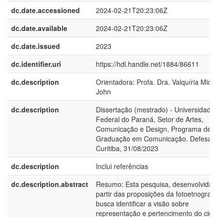
dc.date.accessioned
2024-02-21T20:23:06Z
dc.date.available
2024-02-21T20:23:06Z
dc.date.issued
2023
dc.identifier.uri
https://hdl.handle.net/1884/86611
dc.description
Orientadora: Profa. Dra. Valquíria Mich
John
dc.description
Dissertação (mestrado) - Universidade
Federal do Paraná, Setor de Artes,
Comunicação e Design, Programa de P
Graduação em Comunicação. Defesa :
Curitiba, 31/08/2023
dc.description
Inclui referências
dc.description.abstract
Resumo: Esta pesquisa, desenvolvida 
partir das proposições da fotoetnografi
busca identificar a visão sobre
representação e pertencimento do cid