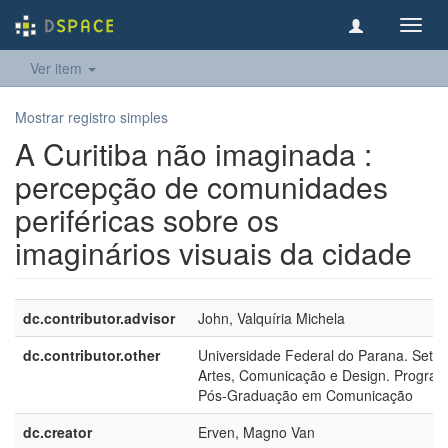
Toggl
navig
Ver item
Mostrar registro simples
A Curitiba não imaginada :
percepção de comunidades
periféricas sobre os
imaginários visuais da cidade
dc.contributor.advisor
John, Valquíria Michela
dc.contributor.other
Universidade Federal do Parana. Setor
Artes, Comunicação e Design. Progra
Pós-Graduação em Comunicação
dc.creator
Erven, Magno Van