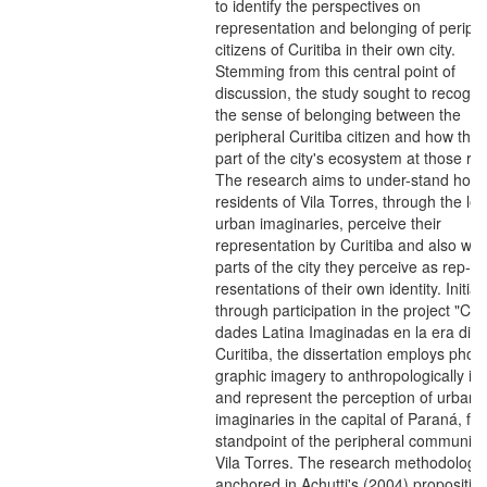
to identify the perspectives on
representation and belonging of periph
citizens of Curitiba in their own city.
Stemming from this central point of
discussion, the study sought to recogni
the sense of belonging between the
peripheral Curitiba citizen and how they
part of the city's ecosystem at those re
The research aims to under-stand how
residents of Vila Torres, through the len
urban imaginaries, perceive their
representation by Curitiba and also whi
parts of the city they perceive as rep-
resentations of their own identity. Initia
through participation in the project "Ciu
dades Latina Imaginadas en la era digita
Curitiba, the dissertation employs photo
graphic imagery to anthropologically ide
and represent the perception of urban
imaginaries in the capital of Paraná, fr
standpoint of the peripheral community
Vila Torres. The research methodology,
anchored in Achutti's (2004) proposition