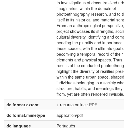
to investigations of decentral-ized urba
imaginaries, within the domain of
photoethnography research, and to the 
itself in its historical and material sense
From an anthropological perspective, th
project showcases its strengths, social
cultural diversity, identifying and compr
hending the plurality and importance of
these spaces, with the ultimate goal of
becom-ing a temporal record of their
elements and physical spaces. Thus, t
results of the conducted photoethnogr
highlight the diversity of realities presen
within the same urban space, shaped b
individuals belonging to a society whos
structure, habits, and meanings they be
from, yet are often rendered invisible.
dc.format.extent
1 recurso online : PDF.
dc.format.mimetype
application/pdf
dc.language
Português