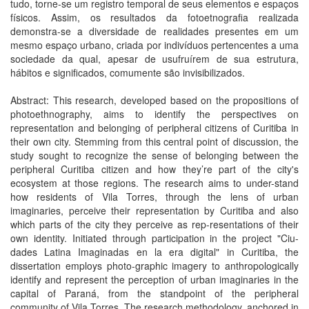
tudo, torne-se um registro temporal de seus elementos e espaços
físicos. Assim, os resultados da fotoetnografia realizada
demonstra-se a diversidade de realidades presentes em um
mesmo espaço urbano, criada por indivíduos pertencentes a uma
sociedade da qual, apesar de usufruírem de sua estrutura,
hábitos e significados, comumente são invisibilizados.
Abstract: This research, developed based on the propositions of
photoethnography, aims to identify the perspectives on
representation and belonging of peripheral citizens of Curitiba in
their own city. Stemming from this central point of discussion, the
study sought to recognize the sense of belonging between the
peripheral Curitiba citizen and how they’re part of the city's
ecosystem at those regions. The research aims to under-stand
how residents of Vila Torres, through the lens of urban
imaginaries, perceive their representation by Curitiba and also
which parts of the city they perceive as rep-resentations of their
own identity. Initiated through participation in the project "Ciu-
dades Latina Imaginadas en la era digital" in Curitiba, the
dissertation employs photo-graphic imagery to anthropologically
identify and represent the perception of urban imaginaries in the
capital of Paraná, from the standpoint of the peripheral
community of Vila Torres. The research methodology, anchored in