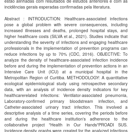
estão alinhadas com resultados de estudos anteriores e com as
incidências gerais esperadas confirmadas pela literatura.
Abstract : INTRODUCTION: Healthcare-associated infections
pose a global problem with severe consequences, including
increased illnesses and deaths, prolonged hospital stays, and
higher healthcare costs (SILVA et al., 2021). Studies indicate that
understanding the severity of infections and engaging healthcare
professionals in the implementation of prevention programs can
reduce infections by up to 70% (CDC, 2016). OBJECTIVE: To
analyze the density of healthcare-associated infection incidence
before and during the implementation of prevention actions in an
Intensive Care Unit (ICU) at a municipal hospital in the
Metropolitan Region of Curitiba. METHODOLOGY: A quantitative
ecological epidemiological study using retrospective secondary
data, with an analysis of incidence density indicators for key
healthcarerelated infections: Ventilator-associated pneumonia,
Laboratory-confirmed primary bloodstream infection, and
Catheter-associated urinary tract infection. This involved a
descriptive analysis of a time series, covering the periods before
and during the healthcare institution's adherence to the
collaborative project "Health in Our Hands"PROADI SUS.
Incidence density graphs were created for the analyzed infections