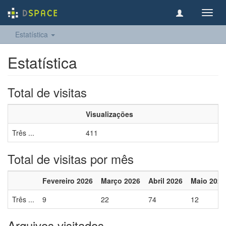
Toggl
navig
Estatística
Estatística
Total de visitas
Visualizações
Três ...
411
Total de visitas por mês
Fevereiro 2026
Março 2026
Abril 2026
Maio 2026
Três ...
9
22
74
12
Arquivos visitados