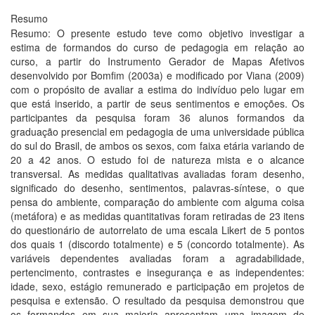
Resumo
Resumo: O presente estudo teve como objetivo investigar a
estima de formandos do curso de pedagogia em relação ao
curso, a partir do Instrumento Gerador de Mapas Afetivos
desenvolvido por Bomfim (2003a) e modificado por Viana (2009)
com o propósito de avaliar a estima do indivíduo pelo lugar em
que está inserido, a partir de seus sentimentos e emoções. Os
participantes da pesquisa foram 36 alunos formandos da
graduação presencial em pedagogia de uma universidade pública
do sul do Brasil, de ambos os sexos, com faixa etária variando de
20 a 42 anos. O estudo foi de natureza mista e o alcance
transversal. As medidas qualitativas avaliadas foram desenho,
significado do desenho, sentimentos, palavras-síntese, o que
pensa do ambiente, comparação do ambiente com alguma coisa
(metáfora) e as medidas quantitativas foram retiradas de 23 itens
do questionário de autorrelato de uma escala Likert de 5 pontos
dos quais 1 (discordo totalmente) e 5 (concordo totalmente). As
variáveis dependentes avaliadas foram a agradabilidade,
pertencimento, contrastes e insegurança e as independentes:
idade, sexo, estágio remunerado e participação em projetos de
pesquisa e extensão. O resultado da pesquisa demonstrou que
os formandos em sua maioria apresentam uma imagem de