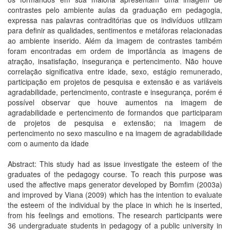
contrastes pelo ambiente aulas da graduação em pedagogia,
expressa nas palavras contraditórias que os indivíduos utilizam
para definir as qualidades, sentimentos e metáforas relacionadas
ao ambiente inserido. Além da imagem de contrastes também
foram encontradas em ordem de importância as imagens de
atração, insatisfação, insegurança e pertencimento. Não houve
correlação significativa entre idade, sexo, estágio remunerado,
participação em projetos de pesquisa e extensão e as variáveis
agradabilidade, pertencimento, contraste e insegurança, porém é
possível observar que houve aumentos na imagem de
agradabilidade e pertencimento de formandos que participaram
de projetos de pesquisa e extensão; na imagem de
pertencimento no sexo masculino e na imagem de agradabilidade
com o aumento da idade
Abstract: This study had as issue investigate the esteem of the
graduates of the pedagogy course. To reach this purpose was
used the affective maps generator developed by Bomfim (2003a)
and improved by Viana (2009) which has the intention to evaluate
the esteem of the individual by the place in which he is inserted,
from his feelings and emotions. The research participants were
36 undergraduate students in pedagogy of a public university in