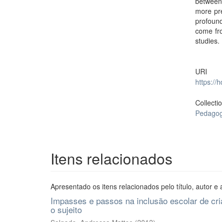
between 
more pre
profound
come fro
studies.
URI
https://
Collecti
Pedagog
Itens relacionados
Apresentado os itens relacionados pelo título, autor e 
Impasses e passos na inclusão escolar de cria
o sujeito