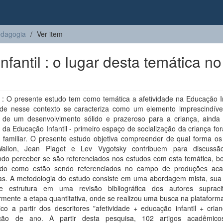
dagogia
Ver item
fantil : o lugar desta temática no
: O presente estudo tem como temática a afetividade na Educação Inf
dade nesse contexto se caracteriza como um elemento imprescindíve
 de um desenvolvimento sólido e prazeroso para a criança, ainda
 da Educação Infantil - primeiro espaço de socialização da criança fo
 familiar. O presente estudo objetiva compreender de qual forma os 
allon, Jean Piaget e Lev Vygotsky contribuem para discussã
ndo perceber se são referenciados nos estudos com esta temática, 
ndo como estão sendo referenciados no campo de produções ac
iras. A metodologia do estudo consiste em uma abordagem mista, sua 
e estrutura em uma revisão bibliográfica dos autores suprac
rmente a etapa quantitativa, onde se realizou uma busca na platafor
co a partir dos descritores "afetividade + educação infantil + cria
ação de ano. A partir desta pesquisa, 102 artigos acadêmic