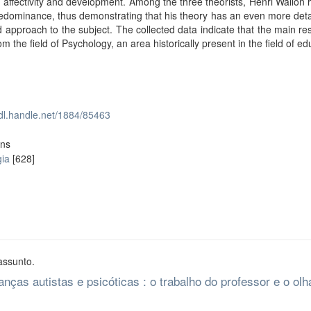
affectivity and development. Among the three theorists, Henri Wallon
dominance, thus demonstrating that his theory has an even more deta
 approach to the subject. The collected data indicate that the main r
m the field of Psychology, an area historically present in the field of ed
hdl.handle.net/1884/85463
ons
ia
[628]
assunto.
nças autistas e psicóticas : o trabalho do professor e o olh