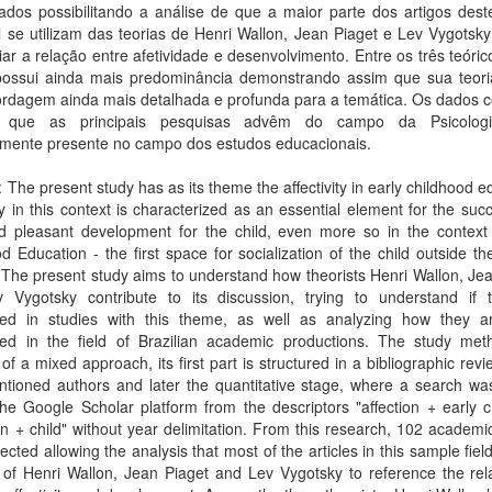
nados possibilitando a análise de que a maior parte dos artigos des
 se utilizam das teorias de Henri Wallon, Jean Piaget e Lev Vygotsk
iar a relação entre afetividade e desenvolvimento. Entre os três teóric
possui ainda mais predominância demonstrando assim que sua teori
rdagem ainda mais detalhada e profunda para a temática. Os dados c
m que as principais pesquisas advêm do campo da Psicologi
camente presente no campo dos estudos educacionais.
: The present study has as its theme the affectivity in early childhood e
ity in this context is characterized as an essential element for the suc
nd pleasant development for the child, even more so in the context 
d Education - the first space for socialization of the child outside the
 The present study aims to understand how theorists Henri Wallon, Je
 Vygotsky contribute to its discussion, trying to understand if 
ced in studies with this theme, as well as analyzing how they a
ced in the field of Brazilian academic productions. The study met
 of a mixed approach, its first part is structured in a bibliographic revi
tioned authors and later the quantitative stage, where a search was
he Google Scholar platform from the descriptors "affection + early 
n + child" without year delimitation. From this research, 102 academic
ected allowing the analysis that most of the articles in this sample fiel
 of Henri Wallon, Jean Piaget and Lev Vygotsky to reference the rel