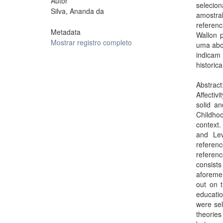
Autor
selecio
Silva, Ananda da
amostral
referenc
Metadata
Wallon 
Mostrar registro completo
uma abo
indica
histori
Abstract
Affectiv
solid a
Childhoo
context.
and Lev
referen
referen
consists
aforemen
out on t
educatio
were sel
theories