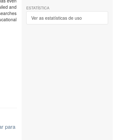
 has even
iled and
ESTATÍSTICA
esearches
Ver as estatísticas de uso
ucational
ar para