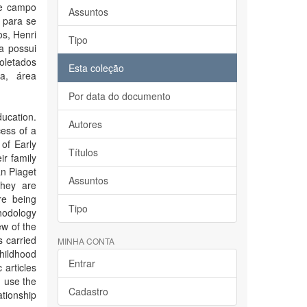
te campo
Assuntos
y para se
os, Henri
Tipo
a possui
oletados
Esta coleção
a, área
Por data do documento
ducation.
Autores
cess of a
of Early
Títulos
ir family
an Piaget
Assuntos
they are
re being
Tipo
hodology
ew of the
 carried
MINHA CONTA
childhood
Entrar
 articles
d use the
Cadastro
ationship