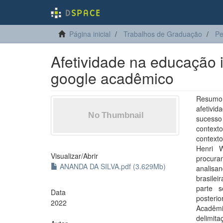
Página inicial
Trabalhos de Graduação
Pe
Afetividade na educação in
google acadêmico
Resumo 
afetivi
sucesso
contexto
contexto
Henri W
Visualizar/
Abrir
procura
ANANDA DA SILVA.pdf (3.629Mb)
analisa
brasile
parte s
Data
posterio
2022
Acadêmi
delimit