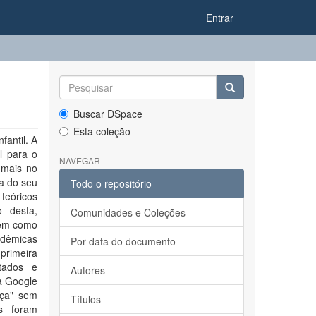
Entrar
Buscar DSpace
Esta coleção
antil. A
l para o
NAVEGAR
 mais no
ra do seu
Todo o repositório
teóricos
o desta,
Comunidades e Coleções
bem como
adêmicas
Por data do documento
primeira
itados e
Autores
ma Google
nça" sem
Títulos
os foram