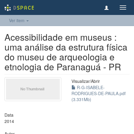
Toggl
navig
Ver item
Acessibilidade em museus :
uma análise da estrutura física
do museu de arqueologia e
etnologia de Paranaguá - PR
Visualizar/
Abrir
R-G-ISABELE-
RODRIGUES-DE-PAULA.pdf
(3.331Mb)
Data
2014
Autor