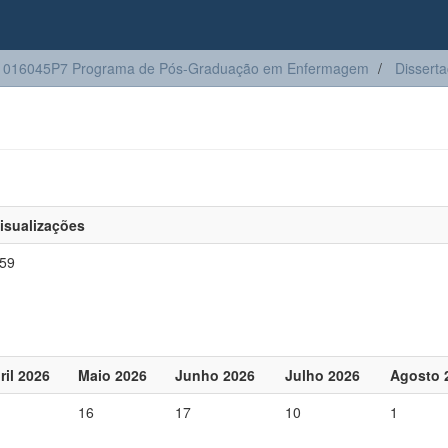
1016045P7 Programa de Pós-Graduação em Enfermagem
Dissert
isualizações
59
ril 2026
Maio 2026
Junho 2026
Julho 2026
Agosto 
16
17
10
1