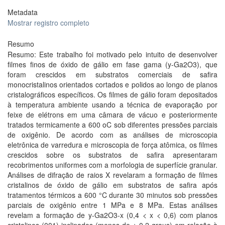
Metadata
Mostrar registro completo
Resumo
Resumo: Este trabalho foi motivado pelo intuito de desenvolver
filmes finos de óxido de gálio em fase gama (y-Ga2O3), que
foram crescidos em substratos comerciais de safira
monocristalinos orientados cortados e polidos ao longo de planos
cristalográficos específicos. Os filmes de gálio foram depositados
à temperatura ambiente usando a técnica de evaporação por
feixe de elétrons em uma câmara de vácuo e posteriormente
tratados termicamente a 600 oC sob diferentes pressões parciais
de oxigênio. De acordo com as análises de microscopia
eletrônica de varredura e microscopia de força atômica, os filmes
crescidos sobre os substratos de safira apresentaram
recobrimentos uniformes com a morfologia de superfície granular.
Análises de difração de raios X revelaram a formação de filmes
cristalinos de óxido de gálio em substratos de safira após
tratamentos térmicos a 600 °C durante 30 minutos sob pressões
parciais de oxigênio entre 1 MPa e 8 MPa. Estas análises
revelam a formação de y-Ga2O3-x (0,4 < x < 0,6) com planos