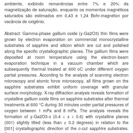
ambiente, exibindo remanências entre 7% e 20% da
magnetização de saturação, enquanto os momentos magnéticos
saturados são estimados em 0,43 e 1,24 Bohr-magnéton por
vacância de oxigênio.
Abstract: Gamma-phase gallium oxide (y-Ga2O3) thin films were
grown by electron evaporation on commercial monocrystalline
substrates of sapphire and silicon which are cut and polished
along the specific crystallographic planes. The gallium films were
deposited at room temperature using the electron-beam
evaporation technique in a vacuum chamber which are
subsequently thermal treated at 600 oC under different oxygen
partial pressures. According to the analysis of scanning electron
microscopy and atomic force microscopy, all films grown on the
sapphire substrates exhibit uniform coverage with granular
surface morphology. X-ray diffraction analysis reveals formation of
crystalline gallium oxide films on sapphire substrates after thermal
treatments at 600 °C during 30 minutes under partial pressures of
oxygen between 1 mPa and 8 mPa. The analysis reveals the
formation of y-Ga2O3-x (0.4 < x < 0.6) with crystalline planes
(001) slightly tilted (less than ± 0.2 degrees) in relation to the
[001] crystallographic direction of the c-cut sapphire substrates.