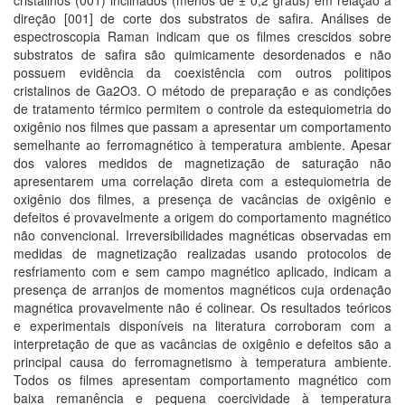
cristalinos (001) inclinados (menos de ± 0,2 graus) em relação à
direção [001] de corte dos substratos de safira. Análises de
espectroscopia Raman indicam que os filmes crescidos sobre
substratos de safira são quimicamente desordenados e não
possuem evidência da coexistência com outros politipos
cristalinos de Ga2O3. O método de preparação e as condições
de tratamento térmico permitem o controle da estequiometria do
oxigênio nos filmes que passam a apresentar um comportamento
semelhante ao ferromagnético à temperatura ambiente. Apesar
dos valores medidos de magnetização de saturação não
apresentarem uma correlação direta com a estequiometria de
oxigênio dos filmes, a presença de vacâncias de oxigênio e
defeitos é provavelmente a origem do comportamento magnético
não convencional. Irreversibilidades magnéticas observadas em
medidas de magnetização realizadas usando protocolos de
resfriamento com e sem campo magnético aplicado, indicam a
presença de arranjos de momentos magnéticos cuja ordenação
magnética provavelmente não é colinear. Os resultados teóricos
e experimentais disponíveis na literatura corroboram com a
interpretação de que as vacâncias de oxigênio e defeitos são a
principal causa do ferromagnetismo à temperatura ambiente.
Todos os filmes apresentam comportamento magnético com
baixa remanência e pequena coercividade à temperatura