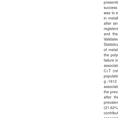
present
success 
was to e
in metal
after si
registe
and the 
Validate
Statisti
of metal
the pol
failure 
associat
C>T (rs
populati
g.-1612
associat
the prev
after t
prevalen
(21.62%)
contri