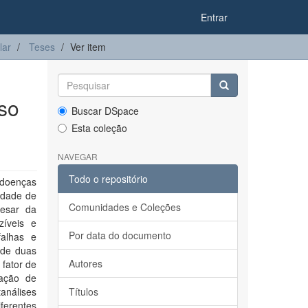
Entrar
lar
Teses
Ver item
rso
Buscar DSpace
Esta coleção
NAVEGAR
Todo o repositório
 doenças
idade de
Comunidades e Coleções
pesar da
zíveis e
Por data do documento
falhas e
 de duas
Autores
 fator de
zação de
análises
Títulos
ferentes