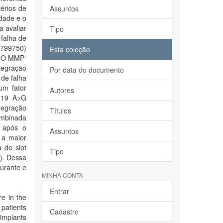
érios de
Assuntos
idade e o
a avaliar
Tipo
falha de
1799750)
Esta coleção
r. O MMP-
ntegração
Por data do documento
de falha
um fator
Autores
-519 A>G
tegração
Títulos
ombinada
e após o
Assuntos
 a maior
a de slot
Tipo
). Dessa
urante e
MINHA CONTA
Entrar
re in the
 patients
Cadastro
 implants