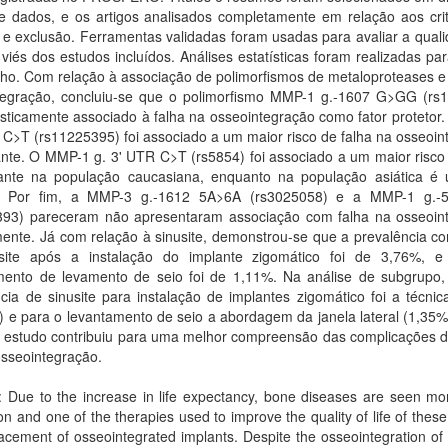
e dados, e os artigos analisados completamente em relação aos crit
 e exclusão. Ferramentas validadas foram usadas para avaliar a qual
 viés dos estudos incluídos. Análises estatísticas foram realizadas par
ho. Com relação à associação de polimorfismos de metaloproteases e 
tegração, concluiu-se que o polimorfismo MMP-1 g.-1607 G>GG (rs
tisticamente associado à falha na osseointegração como fator proteto
 C>T (rs11225395) foi associado a um maior risco de falha na osseoi
nte. O MMP-1 g. 3' UTR C>T (rs5854) foi associado a um maior risco 
ante na população caucasiana, enquanto na população asiática é 
r. Por fim, a MMP-3 g.-1612 5A>6A (rs3025058) e a MMP-1 g.
393) pareceram não apresentaram associação com falha na osseoin
mente. Já com relação à sinusite, demonstrou-se que a prevalência c
site após a instalação do implante zigomático foi de 3,76%, 
mento de levamento de seio foi de 1,11%. Na análise de subgrupo,
cia de sinusite para instalação de implantes zigomático foi a técnic
 e para o levantamento de seio a abordagem da janela lateral (1,35%
o estudo contribuiu para uma melhor compreensão das complicações d
osseointegração.
: Due to the increase in life expectancy, bone diseases are seen mo
on and one of the therapies used to improve the quality of life of these
lacement of osseointegrated implants. Despite the osseointegration of