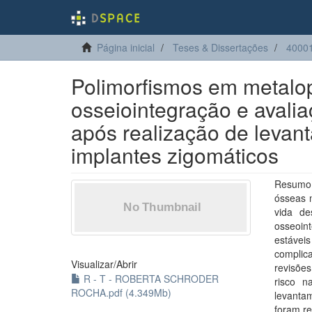
Página inicial
Teses & Dissertações
40001
Polimorfismos em metalop
osseiointegração e avalia
após realização de levan
implantes zigomáticos
Resumo:
ósseas 
vida de
osseoin
estávei
complic
Visualizar/
Abrir
revisões
R - T - ROBERTA SCHRODER
risco n
ROCHA.pdf (4.349Mb)
levanta
foram r