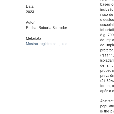
bases d
Data
inclusão
2023
risco de
o desfec
Autor
osseoin
Rocha, Roberta Schroder
foi esta
8 g.-799
Metadata
do impla
Mostrar registro completo
do impl
proteto
(rs1144
isolada
de sinu
procedi
prevalên
(21,62%)
forma, 
após a 
Abstract
populati
is the p