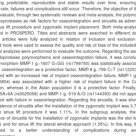
ing predictable, reproducible and stable results over time, ensurin
rate, failures and complications still occur. Therefore, the objective of t
valuate, through two systematic reviews and meta-analysis, the poly
loproteases as risk factors for osseointegration and sinusitis as adve
nus lift procedure and zygomatic implant placement. Both meta-analy
red in PROSPERO. Titles and abstracts were searched in different d
articles were fully analyzed in relation of inclusion and exclusion 
d tools were used to assess the quality and risk of bias of the included
cal analyzes were performed to evaluate the outcome. Regarding the as
loprotease polymorphisms and osseointegration failure, it was concl
ymorphism MMP-1 g.-1607 G>GG (rs1799750) was statistically associa
in osseointegration as a protective factor. MMP-8 g.-799 C>T (rs1122
ed with an increased risk of implant osseointegration failure. MMP-1 
5854) was associated with a higher risk of implant failure in the C
on, whereas in the Asian population it is a protective factor. Final
 5A>6A (rs3025058) and MMP-1 g.-519 A>G (rs1144393) did not appe
ed with failure in osseointegration. Regarding the sinusitis, it was sh
alence of sinusitis after the installation of the zygomatic implant was 3
he sinus lift procedure it was 1.11%. In the subgroup analysis, the
ce of sinusitis for the installation of zygomatic implants was the slot 
 and for sinus lift the lateral window approach (1.35%). In this way, 
buted to a better understanding of complications during an