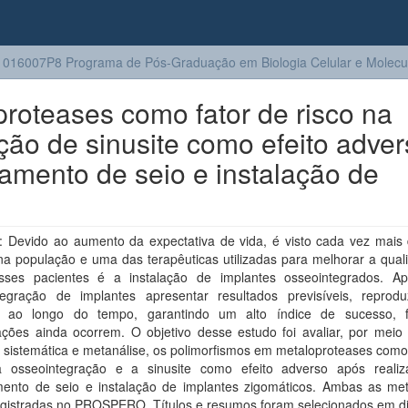
016007P8 Programa de Pós-Graduação em Biologia Celular e Molecu
roteases como fator de risco na
ção de sinusite como efeito adve
tamento de seio e instalação de
 Devido ao aumento da expectativa de vida, é visto cada vez mais
na população e uma das terapêuticas utilizadas para melhorar a qual
sses pacientes é a instalação de implantes osseointegrados. A
tegração de implantes apresentar resultados previsíveis, reprodu
s ao longo do tempo, garantindo um alto índice de sucesso, 
ações ainda ocorrem. O objetivo desse estudo foi avaliar, por meio
 sistemática e metanálise, os polimorfismos em metaloproteases como
a osseointegração e a sinusite como efeito adverso após reali
mento de seio e instalação de implantes zigomáticos. Ambas as met
egistradas no PROSPERO. Títulos e resumos foram selecionados em di