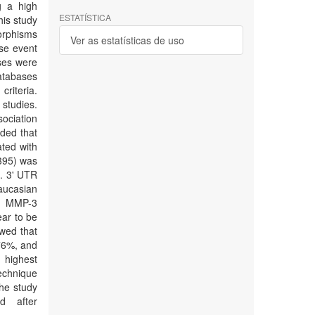
g a high
ESTATÍSTICA
his study
morphisms
Ver as estatísticas de uso
rse event
ses were
atabases
criteria.
 studies.
sociation
uded that
ted with
5395) was
g. 3' UTR
aucasian
ly, MMP-3
ar to be
owed that
.76%, and
 highest
technique
the study
d after