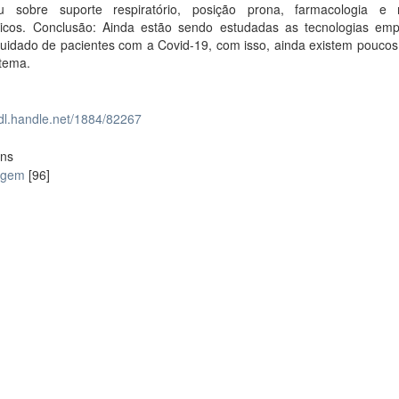
eu sobre suporte respiratório, posição prona, farmacologia e 
gicos. Conclusão: Ainda estão sendo estudadas as tecnologias em
cuidado de pacientes com a Covid-19, com isso, ainda existem poucos
 tema.
hdl.handle.net/1884/82267
ons
agem
[96]