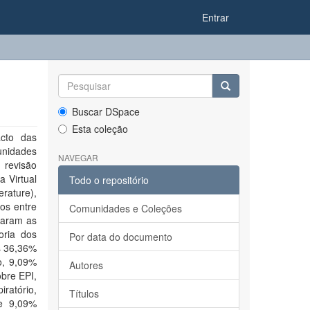
Entrar
Buscar DSpace
Esta coleção
acto das
unidades
NAVEGAR
 revisão
a Virtual
Todo o repositório
rature),
os entre
Comunidades e Coleções
daram as
oria dos
Por data do documento
s 36,36%
o, 9,09%
Autores
obre EPI,
ratório,
Títulos
 e 9,09%