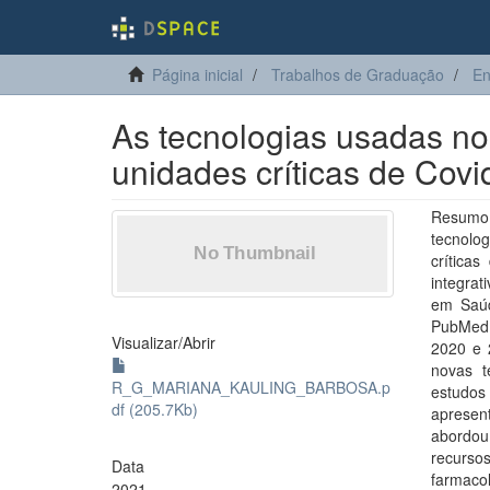
Página inicial
Trabalhos de Graduação
E
As tecnologias usadas n
unidades críticas de Covid
Resumo 
tecnolo
crítica
integrat
em Saúd
PubMed 
Visualizar/
Abrir
2020 e 
novas t
R_G_MARIANA_KAULING_BARBOSA.p
estudos
df (205.7Kb)
apresen
abordou 
recurso
Data
farmaco
2021