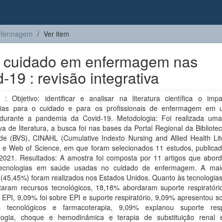
nfermagem
Ver item
o cuidado em enfermagem nas
-19 : revisão integrativa
: Objetivo: identificar e analisar na literatura científica o imp
gias para o cuidado e para os profissionais de enfermagem em 
s durante a pandemia da Covid-19. Metodologia: Foi realizada uma
iva de literatura, a busca foi nas bases da Portal Regional da Bibliotec
e (BVS), CINAHL (Cumulative Indexto Nursing and Allied Health Lite
e Web of Science, em que foram selecionados 11 estudos, publicad
2021. Resultados: A amostra foi composta por 11 artigos que abor
ecnologias em saúde usadas no cuidado de enfermagem. A mai
 (45,45%) foram realizados nos Estados Unidos. Quanto às tecnologia
taram recursos tecnológicos, 18,18% abordaram suporte respiratóri
EPI, 9,09% foi sobre EPI e suporte respiratório, 9,09% apresentou s
s tecnológicos e farmacoterapia, 9,09% explanou suporte respi
logia, choque e hemodinâmica e terapia de substituição renal