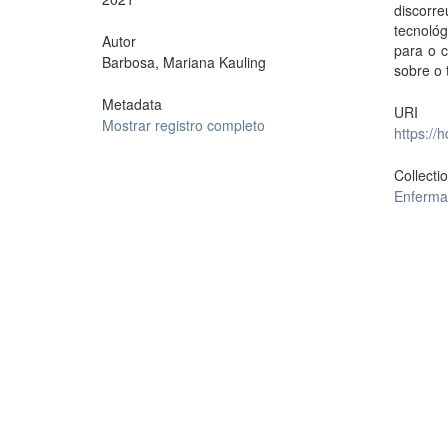
discorr
tecnoló
Autor
para o 
Barbosa, Mariana Kauling
sobre o
Metadata
URI
Mostrar registro completo
https://
Collecti
Enferm