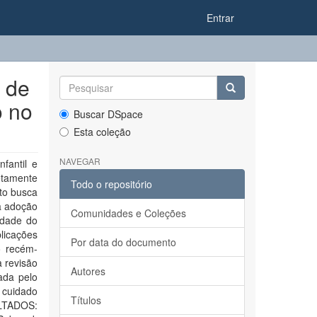
Entrar
 de
o no
Buscar DSpace
Esta coleção
NAVEGAR
fantil e
letamente
Todo o repositório
to busca
da adoção
Comunidades e Coleções
idade do
licações
Por data do documento
o recém-
 revisão
Autores
ada pelo
 cuidado
Títulos
ULTADOS: