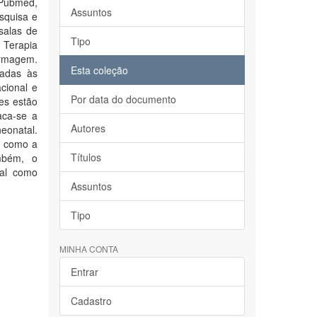
/Pubmed,
Assuntos
squisa e
salas de
Tipo
 Terapia
rmagem.
Esta coleção
nadas às
cional e
Por data do documento
es estão
aca-se a
Autores
eonatal.
m como a
Títulos
ambém, o
ial como
Assuntos
Tipo
MINHA CONTA
Entrar
Cadastro