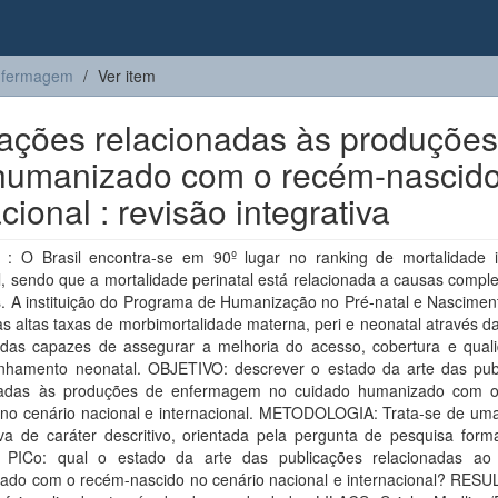
nfermagem
Ver item
cações relacionadas às produções
humanizado com o recém-nascid
cional : revisão integrativa
: O Brasil encontra-se em 90º lugar no ranking de mortalidade in
l, sendo que a mortalidade perinatal está relacionada a causas comp
s. A instituição do Programa de Humanização no Pré-natal e Nascimen
as altas taxas de morbimortalidade materna, peri e neonatal através 
das capazes de assegurar a melhoria do acesso, cobertura e qual
hamento neonatal. OBJETIVO: descrever o estado da arte das pub
nadas às produções de enfermagem no cuidado humanizado com 
 no cenário nacional e internacional. METODOLOGIA: Trata-se de uma
iva de caráter descritivo, orientada pela pergunta de pesquisa form
 PICo: qual o estado da arte das publicações relacionadas ao
ado com o recém-nascido no cenário nacional e internacional? RES