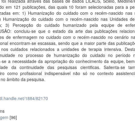
 foi realizada através das bases de dados LILACS, Scielo, Medline
ndo em 121 publicações, das quais 10 foram selecionadas para a pe
izadas em: 1) Humanização do cuidado com o recém-nascido nas 
2) Humanização do cuidado com o recém-nascido nas Unidades de
iva; 3) Percepção do cuidado humanizado pela equipe de enfe
ÃO: concluiu-se que o estado da arte das publicações relacio
es de enfermagem no cuidado com o recém-nascido no cenário na
cional encontram-se escassas, sendo que a maior parte das publicaçõ
 nos cuidados relacionados a unidades de terapia intensiva. Dest
inuidade no processo de humanização do cuidado no período n
a-se a necessidade da apropriação do conhecimento da equipe, be
dade da continuidade das pesquisas cientificas. Salienta-se t
iro como profissional indispensável não só no contexto assistenc
no âmbito da pesquisa.
hdl.handle.net/1884/82170
ons
agem
[96]