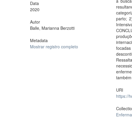
a busca
Data
resulta
2020
categor
parto; 
Autor
Intens
Balle, Marianna Berzotti
CONCLUS
produçõ
Metadata
interna
Mostrar registro completo
focadas
descont
Ressalt
necessi
enferme
também 
URI
https://
Collecti
Enferm