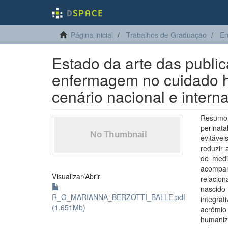
Página inicial
Trabalhos de Graduação
E
Estado da arte das publi
enfermagem no cuidado 
cenário nacional e interna
Resumo 
perinata
evitávei
reduzir 
de medi
acompan
Visualizar/
Abrir
relacio
nascido
R_G_MARIANNA_BERZOTTI_BALLE.pdf
integrat
(1.651Mb)
acrômio
humaniz