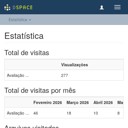
Toggl
navig
Estatística
Estatística
Total de visitas
Visualizações
Avaliação ...
277
Total de visitas por mês
Fevereiro 2026
Março 2026
Abril 2026
Maio
Avaliação ...
46
18
10
8
Arquivos visitados