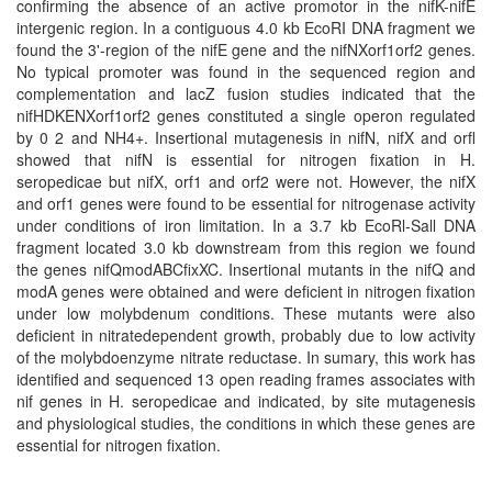
confirming the absence of an active promotor in the nifK-nifE
intergenic region. In a contiguous 4.0 kb EcoRI DNA fragment we
found the 3'-region of the nifE gene and the nifNXorf1orf2 genes.
No typical promoter was found in the sequenced region and
complementation and lacZ fusion studies indicated that the
nifHDKENXorf1orf2 genes constituted a single operon regulated
by 0 2 and NH4+. Insertional mutagenesis in nifN, nifX and orfl
showed that nifN is essential for nitrogen fixation in H.
seropedicae but nifX, orf1 and orf2 were not. However, the nifX
and orf1 genes were found to be essential for nitrogenase activity
under conditions of iron limitation. In a 3.7 kb EcoRl-Sall DNA
fragment located 3.0 kb downstream from this region we found
the genes nifQmodABCfixXC. Insertional mutants in the nifQ and
modA genes were obtained and were deficient in nitrogen fixation
under low molybdenum conditions. These mutants were also
deficient in nitratedependent growth, probably due to low activity
of the molybdoenzyme nitrate reductase. In sumary, this work has
identified and sequenced 13 open reading frames associates with
nif genes in H. seropedicae and indicated, by site mutagenesis
and physiological studies, the conditions in which these genes are
essential for nitrogen fixation.