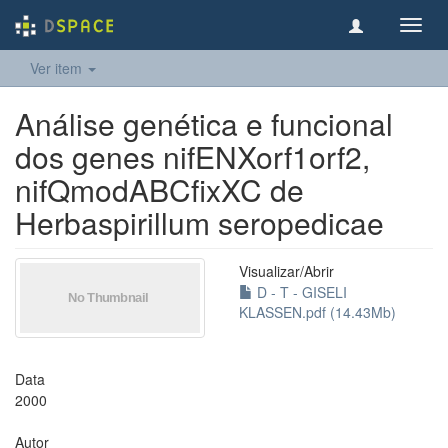
Toggl
navig
Ver item
Análise genética e funcional
dos genes nifENXorf1orf2,
nifQmodABCfixXC de
Herbaspirillum seropedicae
Visualizar/
Abrir
D - T - GISELI
KLASSEN.pdf (14.43Mb)
Data
2000
Autor