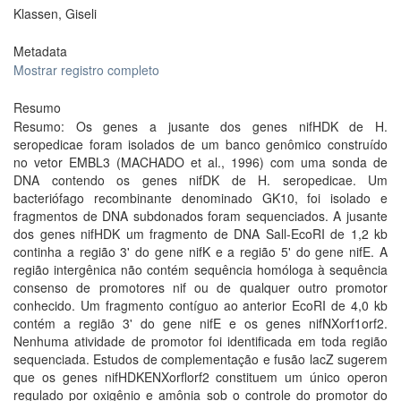
Klassen, Giseli
Metadata
Mostrar registro completo
Resumo
Resumo: Os genes a jusante dos genes nifHDK de H.
seropedicae foram isolados de um banco genômico construído
no vetor EMBL3 (MACHADO et al., 1996) com uma sonda de
DNA contendo os genes nifDK de H. seropedicae. Um
bacteriófago recombinante denominado GK10, foi isolado e
fragmentos de DNA subdonados foram sequenciados. A jusante
dos genes nifHDK um fragmento de DNA Sall-EcoRI de 1,2 kb
continha a região 3' do gene nifK e a região 5' do gene nifE. A
região intergênica não contém sequência homóloga à sequência
consenso de promotores nif ou de qualquer outro promotor
conhecido. Um fragmento contíguo ao anterior EcoRI de 4,0 kb
contém a região 3' do gene nifE e os genes nifNXorf1orf2.
Nenhuma atividade de promotor foi identificada em toda região
sequenciada. Estudos de complementação e fusão lacZ sugerem
que os genes nifHDKENXorflorf2 constituem um único operon
regulado por oxigênio e amônia sob o controle do promotor do