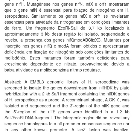
gene nifH. Mutagênese nos genes nifN, nifX e orf1 mostraram
que o gene nifN é essencial para fixação de nitrogênio em H.
seropedicae. Similarmente os genes nifX e orf1 se revelaram
essenciais para atividade da nitrogenase em condições limitantes
de ferro. Um fragmento EcoRl-Sall de 3,7 kb localizado à
aproximadamente 3 kb desta região foi isolado, sequenciado e
revelou a presença dos genes nifQmodABCfixXC. Mutantes por
inserção nos genes nifQ e modA foram obtidos e apresentaram
deficiência em fixação de nitrogênio sob condições limitantes de
molibdênio. Estes mutantes foram também deficientes para
crescimento dependente de nitrato, provavelmente devido a
baixa atividade da molibdoenzima nitrato redutase.
Abstract: A EMBL3 genomic library of H. seropedicae was
screened to isolate the genes downstream from nifHDK by plate
hybridization with a 2 kb Sa/I fragment containing the nifDK genes
of H. seropedicae as a probe. A recombinant phage, A.GK10, was
isolated and sequenced and the 3'-region of the nifK gene and
the 5'-region of the nifE genes were identified in a 1.2 kb
Sall/EcoRl DNA fragment. The intergenic region did not reveal any
sequence homologous to a nif promoter consensus sequence nor
to any other known promoter. A lacZ fusion was inactive,