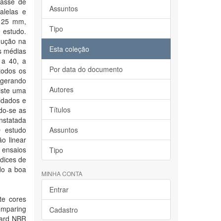
lasse de
Assuntos
alelas e
 25 mm,
Tipo
 estudo.
dução na
Esta coleção
s médias
 a 40, a
Por data do documento
todos os
 gerando
Autores
iste uma
ldados e
Títulos
do-se as
onstatada
O estudo
Assuntos
o linear
 ensaios
Tipo
dices de
do a boa
MINHA CONTA
Entrar
te cores
comparing
Cadastro
dard NBR