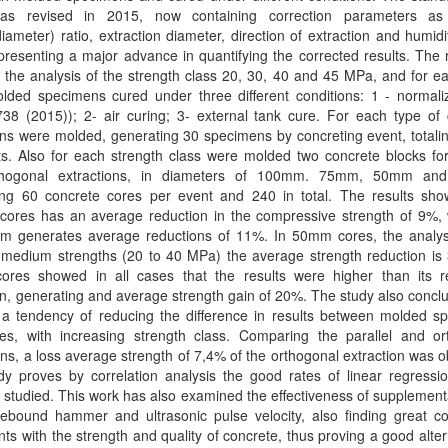
s revised in 2015, now containing correction parameters as
diameter) ratio, extraction diameter, direction of extraction and humidi
presenting a major advance in quantifying the corrected results. The
 the analysis of the strength class 20, 30, 40 and 45 MPa, and for e
lded specimens cured under three different conditions: 1 - normali
38 (2015)); 2- air curing; 3- external tank cure. For each type of 
s were molded, generating 30 specimens by concreting event, totalin
ts. Also for each strength class were molded two concrete blocks for
thogonal extractions, in diameters of 100mm. 75mm, 50mm an
ing 60 concrete cores per event and 240 in total. The results sho
ores has an average reduction in the compressive strength of 9%,
m generates average reductions of 11%. In 50mm cores, the analys
e medium strengths (20 to 40 MPa) the average strength reduction is
res showed in all cases that the results were higher than its r
, generating and average strength gain of 20%. The study also concl
s a tendency of reducing the difference in results between molded s
es, with increasing strength class. Comparing the parallel and or
ons, a loss average strength of 7,4% of the orthogonal extraction was 
y proves by correlation analysis the good rates of linear regressio
studied. This work has also examined the effectiveness of supplement
ebound hammer and ultrasonic pulse velocity, also finding great cor
ents with the strength and quality of concrete, thus proving a good alter