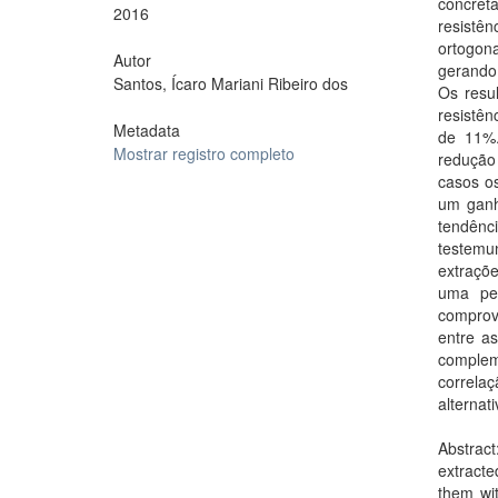
concret
2016
resistê
ortogo
Autor
gerando
Santos, Ícaro Mariani Ribeiro dos
Os resu
resistê
Metadata
de 11%.
Mostrar registro completo
redução
casos os
um ganh
tendênc
testemu
extraçõe
uma per
comprov
entre as
complem
correla
alternat
Abstrac
extracte
them wi