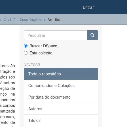
Entrar
 Civil
Dissertações
Ver item
Buscar DSpace
Esta coleção
NAVEGAR
ompressão
xtração e
Todo o repositório
ados sob
râmetros
Comunidades e Coleções
ireção de
anço na
Por data do documento
concretos
s corpos
Autores
matizada
 de cura,
Títulos
vento de