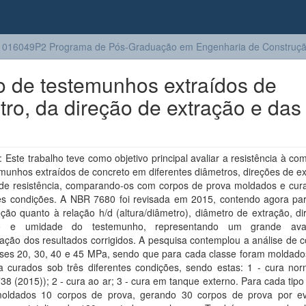
016049P2 Programa de Pós-Graduação em Engenharia de Construção
o de testemunhos extraídos de
etro, da direção de extração e das
Este trabalho teve como objetivo principal avaliar a resistência à c
munhos extraídos de concreto em diferentes diâmetros, direções de e
 de resistência, comparando-os com corpos de prova moldados e cur
tes condições. A NBR 7680 foi revisada em 2015, contendo agora pa
ção quanto à relação h/d (altura/diâmetro), diâmetro de extração, d
ão e umidade do testemunho, representando um grande av
cação dos resultados corrigidos. A pesquisa contemplou a análise de 
sses 20, 30, 40 e 45 MPa, sendo que para cada classe foram moldado
a curados sob três diferentes condições, sendo estas: 1 - cura nor
8 (2015)); 2 - cura ao ar; 3 - cura em tanque externo. Para cada tipo
oldados 10 corpos de prova, gerando 30 corpos de prova por e