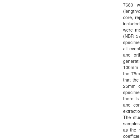
7680 wa
(length/
core, re
included
were mo
(NBR 57
specimen
all even
and or
generat
100mm c
the 75m
that th
25mm co
specimen
there i
and cor
extracti
The stud
samples 
as the r
coeffici