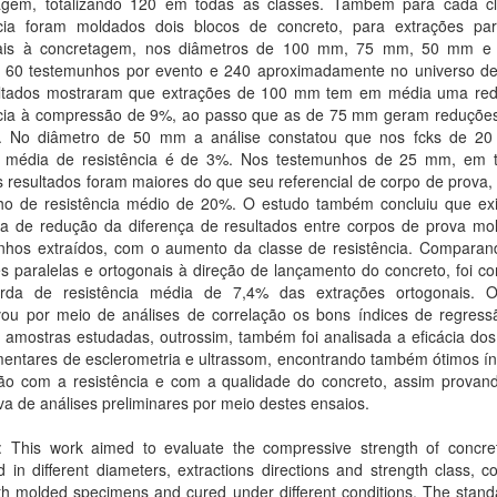
agem, totalizando 120 em todas as classes. Também para cada c
ncia foram moldados dois blocos de concreto, para extrações par
nais à concretagem, nos diâmetros de 100 mm, 75 mm, 50 mm e
 60 testemunhos por evento e 240 aproximadamente no universo de
ltados mostraram que extrações de 100 mm tem em média uma re
ncia à compressão de 9%, ao passo que as de 75 mm geram reduçõe
 No diâmetro de 50 mm a análise constatou que nos fcks de 20
 média de resistência é de 3%. Nos testemunhos de 25 mm, em 
 resultados foram maiores do que seu referencial de corpo de prova,
o de resistência médio de 20%. O estudo também concluiu que ex
ia de redução da diferença de resultados entre corpos de prova mo
nhos extraídos, com o aumento da classe de resistência. Comparan
s paralelas e ortogonais à direção de lançamento do concreto, foi c
da de resistência média de 7,4% das extrações ortogonais. 
ou por meio de análises de correlação os bons índices de regressã
 amostras estudadas, outrossim, também foi analisada a eficácia dos
entares de esclerometria e ultrassom, encontrando também ótimos ín
ção com a resistência e com a qualidade do concreto, assim provan
iva de análises preliminares por meio destes ensaios.
t: This work aimed to evaluate the compressive strength of concre
d in different diameters, extractions directions and strength class, 
th molded specimens and cured under different conditions. The stan