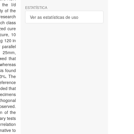
 the l/d
ESTATÍSTICA
ty of the
 research
Ver as estatísticas de uso
ach class
zed cure
cure, 10
g 120 in
 parallel
d 25mm,
wed that
 whereas
is found
 3%. The
eference
uded that
pecimens
thogonal
observed.
n of the
ary tests
relation
native to