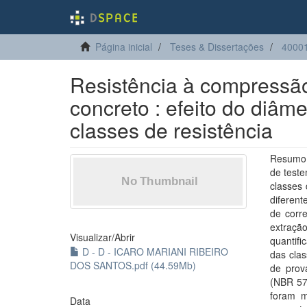
Página inicial
Teses & Dissertações
40001
Resistência à compressã
concreto : efeito do diâm
classes de resistência
Resumo: 
de teste
classes
diferen
de corre
extraç
Visualizar/
Abrir
quantifi
D - D - ICARO MARIANI RIBEIRO
das cla
DOS SANTOS.pdf (44.59Mb)
de prov
(NBR 573
foram m
Data