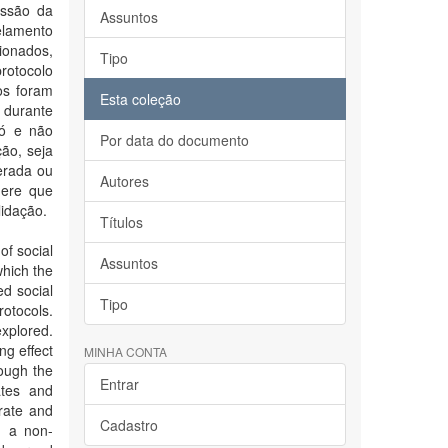
essão da
Assuntos
elamento
ionados,
Tipo
protocolo
os foram
Esta coleção
 durante
ró e não
Por data do documento
ção, seja
erada ou
Autores
gere que
lidação.
Títulos
of social
Assuntos
which the
ed social
Tipo
rotocols.
explored.
ng effect
MINHA CONTA
rough the
Entrar
ates and
rate and
Cadastro
d a non-