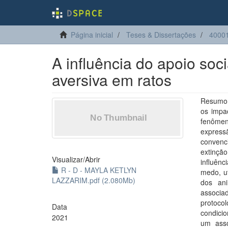
Página inicial
Teses & Dissertações
40001
A influência do apoio soc
aversiva em ratos
Resumo:
os impa
fenômen
express
convenci
extinçã
Visualizar/
Abrir
influênc
R - D - MAYLA KETLYN
medo, u
LAZZARIM.pdf (2.080Mb)
dos ani
associa
protoco
Data
condici
2021
um asso