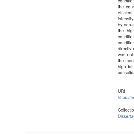
conditio
the cond
efficie
intensit
by non-c
the hig
conditi
conditio
directly
was not 
the mode
high int
consolida
URI
https://
Collecti
Dissert