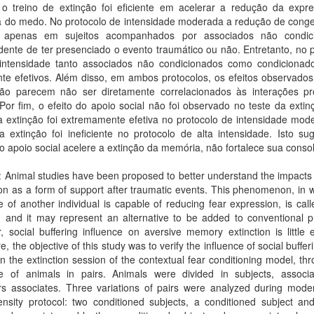
 o treino de extinção foi eficiente em acelerar a redução da expr
 do medo. No protocolo de intensidade moderada a redução de cong
 apenas em sujeitos acompanhados por associados não condic
ente de ter presenciado o evento traumático ou não. Entretanto, no 
 intensidade tanto associados não condicionados como condicionad
te efetivos. Além disso, em ambos protocolos, os efeitos observados
ção parecem não ser diretamente correlacionados às interações p
 Por fim, o efeito do apoio social não foi observado no teste da extin
a extinção foi extremamente efetiva no protocolo de intensidade mod
 extinção foi ineficiente no protocolo de alta intensidade. Isto su
 apoio social acelere a extinção da memória, não fortalece sua conso
: Animal studies have been proposed to better understand the impacts 
ion as a form of support after traumatic events. This phenomenon, in 
 of another individual is capable of reducing fear expression, is call
g and it may represent an alternative to be added to conventional p
 social buffering influence on aversive memory extinction is little 
e, the objective of this study was to verify the influence of social bufferi
on the extinction session of the contextual fear conditioning model, th
e of animals in pairs. Animals were divided in subjects, associ
rs associates. Three variations of pairs were analyzed during mode
ensity protocol: two conditioned subjects, a conditioned subject an