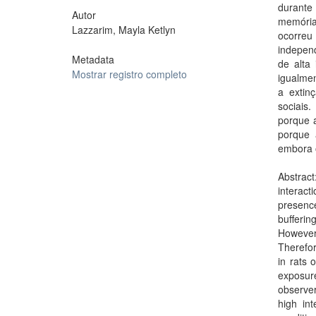
durante
Autor
memória
Lazzarim, Mayla Ketlyn
ocorreu
independ
Metadata
de alta
Mostrar registro completo
igualmen
a extin
sociais.
porque 
porque a
embora o
Abstract
interact
presence
bufferin
However,
Therefor
in rats 
exposur
observe
high int