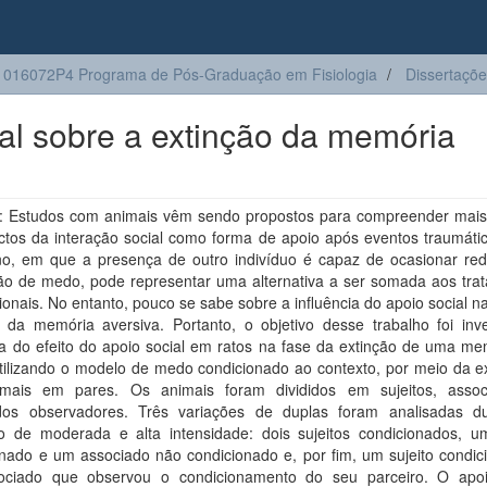
016072P4 Programa de Pós-Graduação em Fisiologia
Dissertaçõ
ial sobre a extinção da memória
 Estudos com animais vêm sendo propostos para compreender mais
ctos da interação social como forma de apoio após eventos traumátic
o, em que a presença de outro indivíduo é capaz de ocasionar re
ão de medo, pode representar uma alternativa a ser somada aos tra
onais. No entanto, pouco se sabe sobre a influência do apoio social n
o da memória aversiva. Portanto, o objetivo desse trabalho foi inve
ia do efeito do apoio social em ratos na fase da extinção de uma me
tilizando o modelo de medo condicionado ao contexto, por meio da e
mais em pares. Os animais foram divididos em sujeitos, asso
dos observadores. Três variações de duplas foram analisadas d
lo de moderada e alta intensidade: dois sujeitos condicionados, um
onado e um associado não condicionado e, por fim, um sujeito condic
ciado que observou o condicionamento do seu parceiro. O apoi