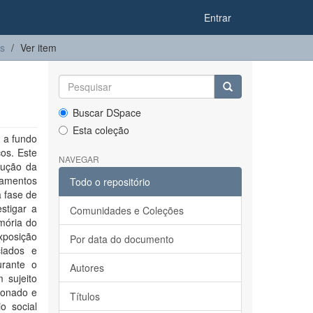
Entrar
es
Ver item
Buscar DSpace
Esta coleção
 a fundo
os. Este
NAVEGAR
dução da
tamentos
Todo o repositório
a fase de
stigar a
Comunidades e Coleções
mória do
xposição
Por data do documento
ciados e
urante o
Autores
 sujeito
ionado e
Títulos
o social