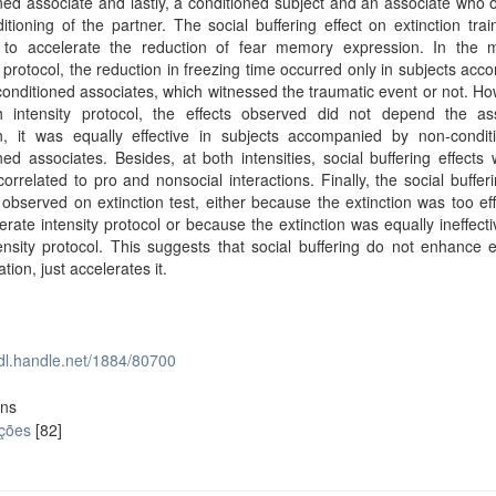
ned associate and lastly, a conditioned subject and an associate who
itioning of the partner. The social buffering effect on extinction tra
nt to accelerate the reduction of fear memory expression. In the 
y protocol, the reduction in freezing time occurred only in subjects ac
onditioned associates, which witnessed the traumatic event or not. Ho
h intensity protocol, the effects observed did not depend the ass
on, it was equally effective in subjects accompanied by non-condit
ned associates. Besides, at both intensities, social buffering effects
 correlated to pro and nonsocial interactions. Finally, the social bufferi
observed on extinction test, either because the extinction was too eff
rate intensity protocol or because the extinction was equally ineffecti
ensity protocol. This suggests that social buffering do not enhance e
tion, just accelerates it.
hdl.handle.net/1884/80700
ons
ações
[82]