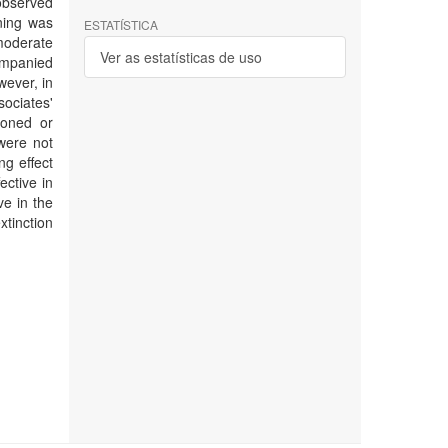
 observed
ining was
ESTATÍSTICA
moderate
Ver as estatísticas de uso
companied
wever, in
ociates'
ioned or
 were not
ng effect
ective in
ve in the
xtinction