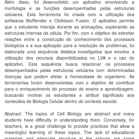
Além disso, foi desenvolvido um aplicativo envolvendo a
morfologia e as funções desempenhadas pelas estruturas
celulares. Esta ferramenta foi criada com a utilização dos
softwares BioRender e Clickteam Fusion. O aplicativo permite
que o estudante interaja durante as animações, explorando as
estruturas internas da célula. Por fim, com o objetivo de estreitar
relações entre a construção do conhecimento dos processos
biológicos e a sua aplicação para a resolução de problemas, foi
elaborada uma sequência didática investigativa que envolve a
utilização dos recursos disponibilizados no LVA e o uso do
aplicativo. Esta sequência busca relacionar os processos
desempenhados pelas estruturas celulares com determinadas
doenças que podem afetar a homeostase do organismo. As
ferramentas foram desenvolvidas com o objetivo de contribuir
para o enriquecimento do processo de ensino e aprendizagem,
buscando motivar os estudantes e atribuir significado aos
conteúdos de Biologia Celular dentro do contexto escolar.
Abstract: The topics of Cell Biology are abstract and many
students have difficulty in understanding them. Conversely, for
teachers, is a great challenge to provide practices that allow a
meaningful learning of these topics. The lack of educational
materials and adequate structure in the schools are some