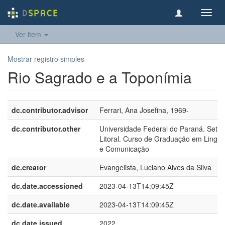
Toggl
navig
Ver item
Mostrar registro simples
Rio Sagrado e a Toponímia
dc.contributor.advisor
Ferrari, Ana Josefina, 1969-
dc.contributor.other
Universidade Federal do Paraná. Setor
Litoral. Curso de Graduação em Ling
e Comunicação
dc.creator
Evangelista, Luciano Alves da Silva
dc.date.accessioned
2023-04-13T14:09:45Z
dc.date.available
2023-04-13T14:09:45Z
dc.date.issued
2022