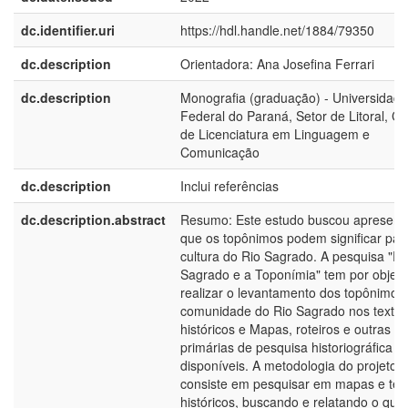
dc.identifier.uri
https://hdl.handle.net/1884/79350
dc.description
Orientadora: Ana Josefina Ferrari
dc.description
Monografia (graduação) - Universidade
Federal do Paraná, Setor de Litoral, C
de Licenciatura em Linguagem e
Comunicação
dc.description
Inclui referências
dc.description.abstract
Resumo: Este estudo buscou apresent
que os topônimos podem significar par
cultura do Rio Sagrado. A pesquisa "Ri
Sagrado e a Toponímia" tem por objeti
realizar o levantamento dos topônimos
comunidade do Rio Sagrado nos textos
históricos e Mapas, roteiros e outras fo
primárias de pesquisa historiográfica
disponíveis. A metodologia do projeto
consiste em pesquisar em mapas e tex
históricos, buscando e relatando o que