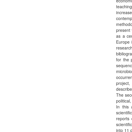
economic
teachin
increas
contempo
methodol
present 
as a ce
Europe i
research
bibliogr
for the 
sequence
microbio
occurren
project
describe
The seco
politica
In this 
scientif
reports 
scientif
into 11 