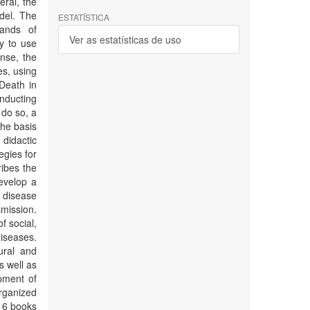
eral, the
del. The
ESTATÍSTICA
mands of
Ver as estatísticas de uso
y to use
ense, the
es, using
Death in
onducting
 do so, a
the basis
 didactic
egies for
ribes the
develop a
 disease
smission.
f social,
diseases.
tural and
s well as
pment of
organized
 16 books