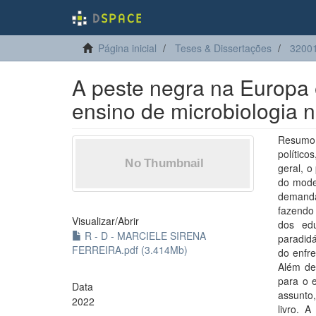
Página inicial
Teses & Dissertações
32001
A peste negra na Europa 
ensino de microbiologia 
Resumo: 
político
geral, o
do model
demand
fazendo
Visualizar/
Abrir
dos edu
R - D - MARCIELE SIRENA
paradidá
FERREIRA.pdf (3.414Mb)
do enfr
Além de
para o e
Data
assunto,
2022
livro. 