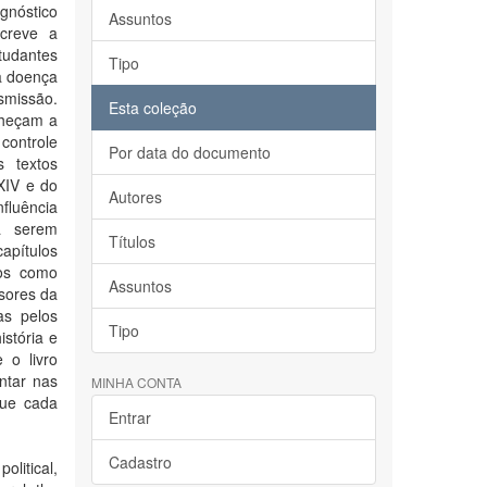
gnóstico
Assuntos
screve a
tudantes
Tipo
da doença
nsmissão.
Esta coleção
nheçam a
 controle
Por data do documento
s textos
 XIV e do
Autores
fluência
ra serem
Títulos
capítulos
dos como
Assuntos
ssores da
as pelos
Tipo
istória e
e o livro
ntar nas
MINHA CONTA
que cada
Entrar
Cadastro
litical,