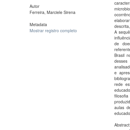
caracte
Autor
microbi
Ferreira, Marciele Sirena
ocorrên
elaborar
Metadata
descrita
Mostrar registro completo
A sequê
influênc
de doen
referent
Brasil n
desses 
analisad
e apres
bibliogr
rede es
educador
filosofi
produzi
aulas d
educador
Abstract