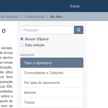
Entrar
de Nacional
Dissertações
Ver item
 o
Buscar DSpace
Esta coleção
sociais,
 de forma
NAVEGAR
o dentro
 as novas
Todo o repositório
ucação,
ão ativa
Comunidades e Coleções
um livro
mparação
Por data do documento
ulo XIX.
voltados
Autores
a sobre o
 parte do
Títulos
r com as