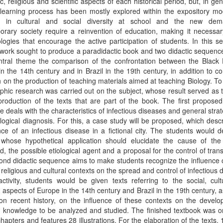
, religious and scientific aspects of each historical period, but, in gen
glearning process has been mostly explored within the expository mo
e in cultural and social diversity at school and the new de
rary society require a reinvention of education, making it necessar
ogies that encourage the active participation of students. In this s
work sought to produce a paradidactic book and two didactic sequenc
ntral theme the comparison of the confrontation between the Black 
n the 14th century and in Brazil in the 19th century, in addition to c
 on the production of teaching materials aimed at teaching Biology. To
aphic research was carried out on the subject, whose result served as 
production of the texts that are part of the book. The first proposed
 deals with the characteristics of infectious diseases and general strat
logical diagnosis. For this, a case study will be proposed, which desc
ce of an infectious disease in a fictional city. The students would 
, whose hypothetical application should elucidate the cause of the
d, the possible etiological agent and a proposal for the control of tran
nd didactic sequence aims to make students recognize the influence o
l, religious and cultural contexts on the spread and control of infectious 
activity, students would be given texts referring to the social, cul
ic aspects of Europe in the 14th century and Brazil in the 19th century, a
on recent history, on the influence of these contexts on the develo
ic knowledge to be analyzed and studied. The finished textbook was 
chapters and features 28 illustrations. For the elaboration of the texts,