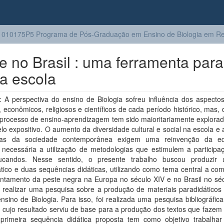
010175P5 Programa de Pós-Graduação em Ensino de Biologia em Re
e no Brasil : uma ferramenta para
na escola
A perspectiva do ensino de Biologia sofreu influência dos aspectos 
s, econômicos, religiosos e científicos de cada período histórico, mas,
 processo de ensino-aprendizagem tem sido maioritariamente explorad
o expositivo. O aumento da diversidade cultural e social na escola e
as da sociedade contemporânea exigem uma reinvenção da ed
 necessária a utilização de metodologias que estimulem a participaç
candos. Nesse sentido, o presente trabalho buscou produzir 
tico e duas sequências didáticas, utilizando como tema central a co
entamento da peste negra na Europa no século XIV e no Brasil no séc
 realizar uma pesquisa sobre a produção de materiais paradidáticos 
nsino de Biologia. Para isso, foi realizada uma pesquisa bibliográfic
 cujo resultado serviu de base para a produção dos textos que fazem
A primeira sequência didática proposta tem como objetivo trabalha