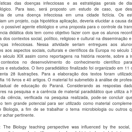
rísticas das doenças infecciosas e as estratégias gerais de dia
ológico. Para isso, será proposto um estudo de caso, que de
cia de uma doença infecciosa em uma cidade fictícia. Os es
iam um projeto, cuja hipotética aplicação, deveria elucidar a causa 
, o possível agente etiológico e uma proposta para o controle da tra
ncia didática dois tem como objetivo fazer com que os alunos reco
ia dos contextos social, político, religioso e cultural na disseminação e
ças infecciosas. Nessa atividade seriam entregues aos aluno
es aos aspectos sociais, culturais e científicos da Europa no século
o século XIX assim como reportagens na história recente, sobre a in
contextos no desenvolvimento do conhecimento científico pa
os e estudados. O livro paradidático finalizado foi organizado em 11 
enta 28 ilustrações. Para a elaboração dos textos foram utiliza
afia 16 livros e 40 artigos. O material foi submetido à análise de profe
tadual de educação do Paraná. Considerando as respostas dad
es na pesquisa e a carência de material paradidático que utiliza a h
a da ciência, verificada na pesquisa realizada, pode-se concluir qu
do tem grande potencial para ser utilizado como material compleme
e Biologia, a fim de se trabalhar o tema microbiologia ou outros 
 achar pertinente.
: The Biology teaching perspective was influenced by the social, po