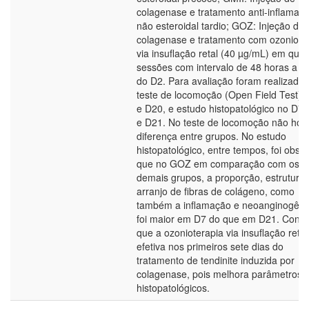
colagenase e tratamento anti-inflamató
não esteroidal tardio; GOZ: Injeção de
colagenase e tratamento com ozoniote
via insuflação retal (40 µg/mL) em quat
sessões com intervalo de 48 horas a pa
do D2. Para avaliação foram realizados
teste de locomoção (Open Field Test) 
e D20, e estudo histopatológico no D7,
e D21. No teste de locomoção não hou
diferença entre grupos. No estudo
histopatológico, entre tempos, foi obse
que no GOZ em comparação com os
demais grupos, a proporção, estrutura 
arranjo de fibras de colágeno, como
também a inflamação e neoanginogên
foi maior em D7 do que em D21. Concl
que a ozonioterapia via insuflação retal
efetiva nos primeiros sete dias do
tratamento de tendinite induzida por
colagenase, pois melhora parâmetros
histopatológicos.