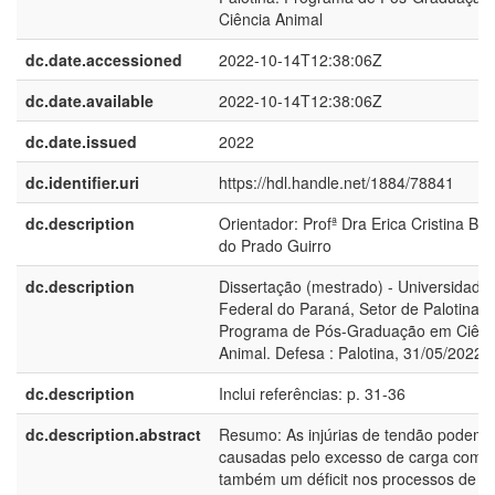
Ciência Animal
dc.date.accessioned
2022-10-14T12:38:06Z
dc.date.available
2022-10-14T12:38:06Z
dc.date.issued
2022
dc.identifier.uri
https://hdl.handle.net/1884/78841
dc.description
Orientador: Profª Dra Erica Cristina Bu
do Prado Guirro
dc.description
Dissertação (mestrado) - Universidade
Federal do Paraná, Setor de Palotina,
Programa de Pós-Graduação em Ciênc
Animal. Defesa : Palotina, 31/05/2022
dc.description
Inclui referências: p. 31-36
dc.description.abstract
Resumo: As injúrias de tendão podem 
causadas pelo excesso de carga como
também um déficit nos processos de r