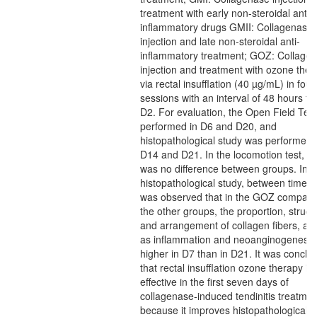
treatment with early non-steroidal anti-
inflammatory drugs GMII: Collagenase
injection and late non-steroidal anti-
inflammatory treatment; GOZ: Collage
injection and treatment with ozone ther
via rectal insufflation (40 µg/mL) in four
sessions with an interval of 48 hours f
D2. For evaluation, the Open Field Tes
performed in D6 and D20, and
histopathological study was performed 
D14 and D21. In the locomotion test, th
was no difference between groups. In t
histopathological study, between times, 
was observed that in the GOZ compare
the other groups, the proportion, struct
and arrangement of collagen fibers, as 
as inflammation and neoanginogenesis
higher in D7 than in D21. It was conclu
that rectal insufflation ozone therapy is
effective in the first seven days of
collagenase-induced tendinitis treatmen
because it improves histopathological