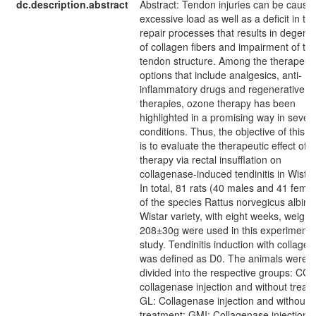
dc.description.abstract
Abstract: Tendon injuries can be cause
excessive load as well as a deficit in ti
repair processes that results in degene
of collagen fibers and impairment of th
tendon structure. Among the therapeuti
options that include analgesics, anti-
inflammatory drugs and regenerative
therapies, ozone therapy has been
highlighted in a promising way in severa
conditions. Thus, the objective of this s
is to evaluate the therapeutic effect of 
therapy via rectal insufflation on
collagenase-induced tendinitis in Wistar
In total, 81 rats (40 males and 41 fema
of the species Rattus norvegicus albinu
Wistar variety, with eight weeks, weight 
208±30g were used in this experimenta
study. Tendinitis induction with collage
was defined as D0. The animals were
divided into the respective groups: CG:
collagenase injection and without treat
GL: Collagenase injection and without
treatment; GMI: Collagenase injection 