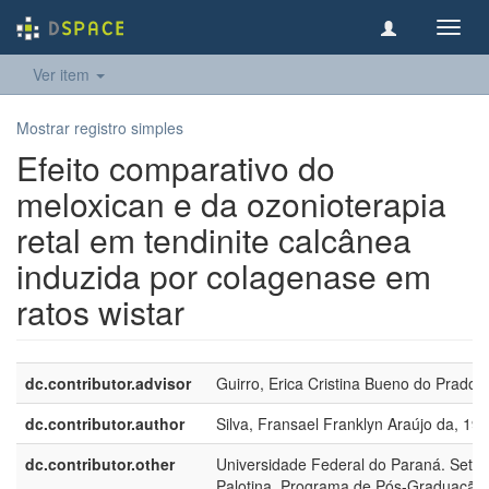
Toggl
navig
Ver item
Mostrar registro simples
Efeito comparativo do
meloxican e da ozonioterapia
retal em tendinite calcânea
induzida por colagenase em
ratos wistar
dc.contributor.advisor
Guirro, Erica Cristina Bueno do Prado,
dc.contributor.author
Silva, Fransael Franklyn Araújo da, 19
dc.contributor.other
Universidade Federal do Paraná. Setor
Palotina. Programa de Pós-Graduação