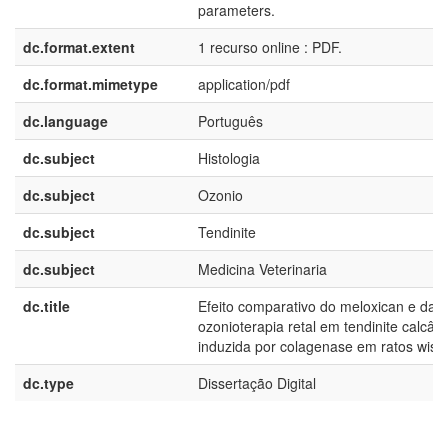
parameters.
dc.format.extent
1 recurso online : PDF.
dc.format.mimetype
application/pdf
dc.language
Português
dc.subject
Histologia
dc.subject
Ozonio
dc.subject
Tendinite
dc.subject
Medicina Veterinaria
dc.title
Efeito comparativo do meloxican e da
ozonioterapia retal em tendinite calcân
induzida por colagenase em ratos wista
dc.type
Dissertação Digital