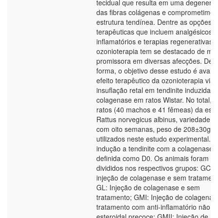
tecidual que resulta em uma degenera
das fibras colágenas e comprometimen
estrutura tendínea. Dentre as opções
terapêuticas que incluem analgésicos, a
inflamatórios e terapias regenerativas, 
ozonioterapia tem se destacado de ma
promissora em diversas afecções. Des
forma, o objetivo desse estudo é avalia
efeito terapêutico da ozonioterapia via
insuflação retal em tendinite induzida p
colagenase em ratos Wistar. No total, 
ratos (40 machos e 41 fêmeas) da esp
Rattus norvegicus albinus, variedade Wi
com oito semanas, peso de 208±30g f
utilizados neste estudo experimental. A
indução a tendinite com a colagenase f
definida como D0. Os animais foram
divididos nos respectivos grupos: GC:
injeção de colagenase e sem tratament
GL: Injeção de colagenase e sem
tratamento; GMI: Injeção de colagenas
tratamento com anti-inflamatório não
esteroidal precoce; GMII: Injeção de