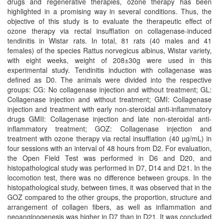
drugs and regenerative therapies, ozone therapy has been
highlighted in a promising way in several conditions. Thus, the
objective of this study is to evaluate the therapeutic effect of
ozone therapy via rectal insufflation on collagenase-induced
tendinitis in Wistar rats. In total, 81 rats (40 males and 41
females) of the species Rattus norvegicus albinus, Wistar variety,
with eight weeks, weight of 208±30g were used in this
experimental study. Tendinitis induction with collagenase was
defined as D0. The animals were divided into the respective
groups: CG: No collagenase injection and without treatment; GL:
Collagenase injection and without treatment; GMI: Collagenase
injection and treatment with early non-steroidal anti-inflammatory
drugs GMII: Collagenase injection and late non-steroidal anti-
inflammatory treatment; GOZ: Collagenase injection and
treatment with ozone therapy via rectal insufflation (40 µg/mL) in
four sessions with an interval of 48 hours from D2. For evaluation,
the Open Field Test was performed in D6 and D20, and
histopathological study was performed in D7, D14 and D21. In the
locomotion test, there was no difference between groups. In the
histopathological study, between times, it was observed that in the
GOZ compared to the other groups, the proportion, structure and
arrangement of collagen fibers, as well as inflammation and
neoanginogenesis was higher in D7 than in D21. It was concluded