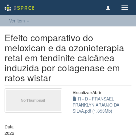
Toggl
navig
Ver item
Efeito comparativo do
meloxican e da ozonioterapia
retal em tendinite calcânea
induzida por colagenase em
ratos wistar
Visualizar/
Abrir
R - D - FRANSAEL
FRANKLYN ARAUJO DA
SILVA.pdf (1.653Mb)
Data
2022