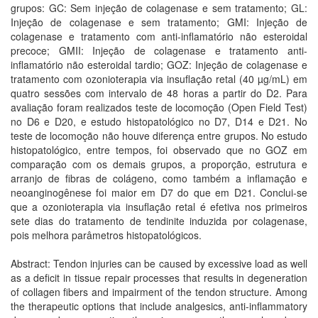
grupos: GC: Sem injeção de colagenase e sem tratamento; GL:
Injeção de colagenase e sem tratamento; GMI: Injeção de
colagenase e tratamento com anti-inflamatório não esteroidal
precoce; GMII: Injeção de colagenase e tratamento anti-
inflamatório não esteroidal tardio; GOZ: Injeção de colagenase e
tratamento com ozonioterapia via insuflação retal (40 µg/mL) em
quatro sessões com intervalo de 48 horas a partir do D2. Para
avaliação foram realizados teste de locomoção (Open Field Test)
no D6 e D20, e estudo histopatológico no D7, D14 e D21. No
teste de locomoção não houve diferença entre grupos. No estudo
histopatológico, entre tempos, foi observado que no GOZ em
comparação com os demais grupos, a proporção, estrutura e
arranjo de fibras de colágeno, como também a inflamação e
neoanginogênese foi maior em D7 do que em D21. Conclui-se
que a ozonioterapia via insuflação retal é efetiva nos primeiros
sete dias do tratamento de tendinite induzida por colagenase,
pois melhora parâmetros histopatológicos.
Abstract: Tendon injuries can be caused by excessive load as well
as a deficit in tissue repair processes that results in degeneration
of collagen fibers and impairment of the tendon structure. Among
the therapeutic options that include analgesics, anti-inflammatory