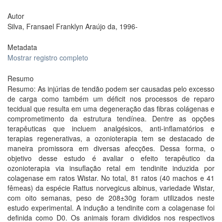
Autor
Silva, Fransael Franklyn Araújo da, 1996-
Metadata
Mostrar registro completo
Resumo
Resumo: As injúrias de tendão podem ser causadas pelo excesso
de carga como também um déficit nos processos de reparo
tecidual que resulta em uma degeneração das fibras colágenas e
comprometimento da estrutura tendínea. Dentre as opções
terapêuticas que incluem analgésicos, anti-inflamatórios e
terapias regenerativas, a ozonioterapia tem se destacado de
maneira promissora em diversas afecções. Dessa forma, o
objetivo desse estudo é avaliar o efeito terapêutico da
ozonioterapia via insuflação retal em tendinite induzida por
colagenase em ratos Wistar. No total, 81 ratos (40 machos e 41
fêmeas) da espécie Rattus norvegicus albinus, variedade Wistar,
com oito semanas, peso de 208±30g foram utilizados neste
estudo experimental. A indução a tendinite com a colagenase foi
definida como D0. Os animais foram divididos nos respectivos