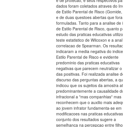
e de protecao, e seus respectivos pais
dados foram coletados atraves do Inve
de Estilo Parental de Risco (Gomide, 2
e de duas questoes abertas que foram
formuladas. Tanto para a analise de in
de Estilo Parental de Risco, quanto par
estudo das praticas educativas utilizou
teste estatistico de Wilcoxon e a analis
correlacao de Spearman. Os resultado
indicaram a media negativa do indice d
Estilo Parental de Risco e evidente
predominio das praticas educativas
negativas que parecem neutralizar o ef
das positivas. Foi realizada analise de
discurso das perguntas abertas, a qual
indicou que os sujeitos da amostra atr
predominantemente a causalidade do 
infracional a "mas companhias" mas
reconhecem que o auxilio mais adequ
ao jovem infrator fundamenta-se em
modificacoes nas praticas educativas. 
conjunto dos resultados sugere a
semelhanca na percepcao entre filho, p