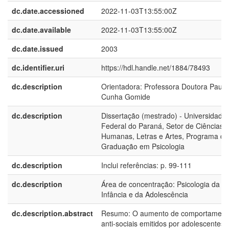
dc.date.accessioned
2022-11-03T13:55:00Z
dc.date.available
2022-11-03T13:55:00Z
dc.date.issued
2003
dc.identifier.uri
https://hdl.handle.net/1884/78493
dc.description
Orientadora: Professora Doutora Paula
Cunha Gomide
dc.description
Dissertação (mestrado) - Universidade
Federal do Paraná, Setor de Ciências
Humanas, Letras e Artes, Programa de
Graduação em Psicologia
dc.description
Inclui referências: p. 99-111
dc.description
Área de concentração: Psicologia da
Infância e da Adolescência
dc.description.abstract
Resumo: O aumento de comportament
anti-sociais emitidos por adolescentes 