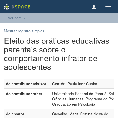
Toggl
navig
Ver item
Mostrar registro simples
Efeito das práticas educativas
parentais sobre o
comportamento infrator de
adolescentes
dc.contributor.advisor
Gomide, Paula Inez Cunha
dc.contributor.other
Universidade Federal do Paraná. Setor
Ciências Humanas. Programa de Pós-
Graduação em Psicologia
dc.creator
Carvalho, Maria Cristina Neiva de