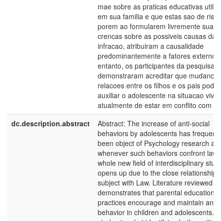
mae sobre as praticas educativas utili
em sua familia e que estas sao de risco
porem ao formularem livremente suas
crencas sobre as possiveis causas da
infracao, atribuiram a causalidade
predominantemente a fatores externos
entanto, os participantes da pesquisa
demonstraram acreditar que mudancas
relacoes entre os filhos e os pais pode
auxiliar o adolescente na situacao vivid
atualmente de estar em conflito com a l
dc.description.abstract
Abstract: The increase of anti-social
behaviors by adolescents has frequentl
been object of Psychology research an
whenever such behaviors confront law,
whole new field of interdisciplinary stud
opens up due to the close relationship o
subject with Law. Literature reviewed
demonstrates that parental educational
practices encourage and maintain anti-
behavior in children and adolescents. T