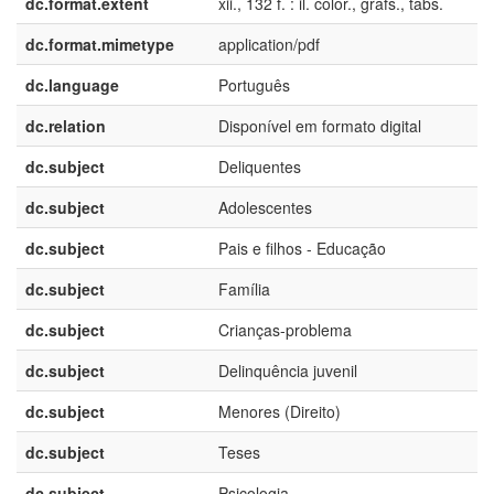
dc.format.extent
xii., 132 f. : il. color., grafs., tabs.
dc.format.mimetype
application/pdf
dc.language
Português
dc.relation
Disponível em formato digital
dc.subject
Deliquentes
dc.subject
Adolescentes
dc.subject
Pais e filhos - Educação
dc.subject
Família
dc.subject
Crianças-problema
dc.subject
Delinquência juvenil
dc.subject
Menores (Direito)
dc.subject
Teses
dc.subject
Psicologia