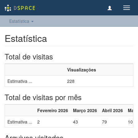
Toggl
navig
Estatística
Estatística
Total de visitas
Visualizações
Estimativa ...
228
Total de visitas por mês
Fevereiro 2026
Março 2026
Abril 2026
Maio
Estimativa ...
2
43
79
10
Arquivos visitados