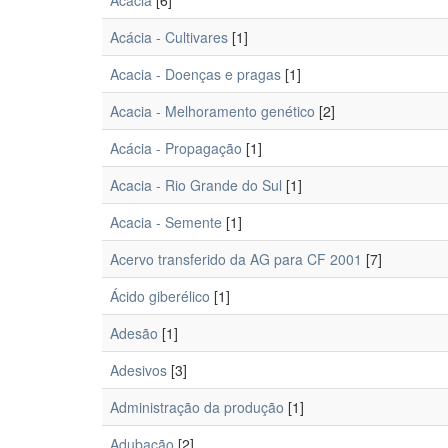
Acacia
[6]
Acácia - Cultivares
[1]
Acacia - Doenças e pragas
[1]
Acacia - Melhoramento genético
[2]
Acácia - Propagação
[1]
Acacia - Rio Grande do Sul
[1]
Acacia - Semente
[1]
Acervo transferido da AG para CF 2001
[7]
Ácido giberélico
[1]
Adesão
[1]
Adesivos
[3]
Administração da produção
[1]
Adubação
[2]