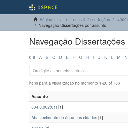
Página inicial
Teses & Dissertações
40001
Navegação Dissertações por assunto
Navegação Dissertações 
0-9
A
B
C
D
E
F
G
H
I
J
K
L
M
N
Itens para a visualização no momento 1-20 of 766
Assunto
634.0.862(81)
[1]
Abastecimento de água nas cidades
[1]