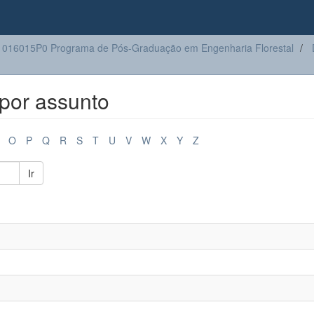
016015P0 Programa de Pós-Graduação em Engenharia Florestal
por assunto
O
P
Q
R
S
T
U
V
W
X
Y
Z
Ir