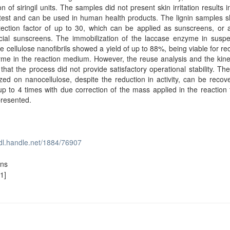
on of siringil units. The samples did not present skin irritation results in
y test and can be used in human health products. The lignin samples
tection factor of up to 30, which can be applied as sunscreens, or 
ial sunscreens. The immobilization of the laccase enzyme in suspe
e cellulose nanofibrils showed a yield of up to 88%, being viable for re
me in the reaction medium. However, the reuse analysis and the kine
that the process did not provide satisfactory operational stability. Th
zed on nanocellulose, despite the reduction in activity, can be reco
p to 4 times with due correction of the mass applied in the reaction
 presented.
hdl.handle.net/1884/76907
ons
1]