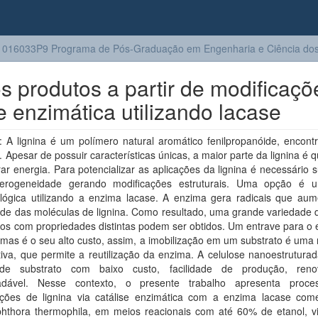
016033P9 Programa de Pós-Graduação em Engenharia e Ciência dos 
 produtos a partir de modificaçõ
se enzimática utilizando lacase
 A lignina é um polímero natural aromático fenilpropanóide, encont
. Apesar de possuir características únicas, a maior parte da lignina é
ar energia. Para potencializar as aplicações da lignina é necessário 
erogeneidade gerando modificações estruturais. Uma opção é 
ológica utilizando a enzima lacase. A enzima gera radicais que au
ade das moléculas de lignina. Como resultado, uma grande variedade 
os com propriedades distintas podem ser obtidos. Um entrave para o
mas é o seu alto custo, assim, a imobilização em um substrato é uma
ativa, que permite a reutilização da enzima. A celulose nanoestrutur
de substrato com baixo custo, facilidade de produção, reno
adável. Nesse contexto, o presente trabalho apresenta proc
ações de lignina via catálise enzimática com a enzima lacase come
phthora thermophila, em meios reacionais com até 60% de etanol, v