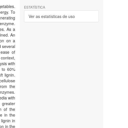
etables.
ESTATÍSTICA
nergy. To
Ver as estatísticas de uso
enerating
e enzyme.
les. As a
ained. An
ion on a
d several
 ease of
 context,
ysis with
p to 60%
 lignin.
ellulose
 from the
 enzymes.
edia with
 greater
on of the
e in the
ignin in
on in the