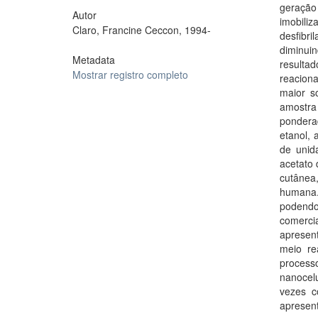
geração 
Autor
imobili
Claro, Francine Ceccon, 1994-
desfibri
diminui
Metadata
resulta
Mostrar registro completo
reaciona
maior so
amostra
pondera
etanol, 
de unid
acetato 
cutânea,
humana.
podendo
comercia
apresen
meio re
processo
nanocelu
vezes c
apresen