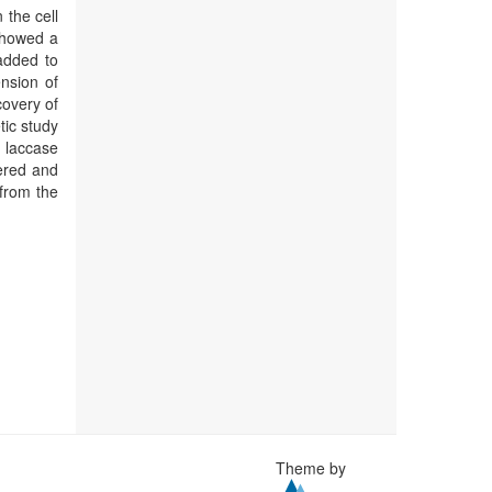
 the cell
 showed a
added to
nsion of
covery of
tic study
e laccase
vered and
 from the
Theme by