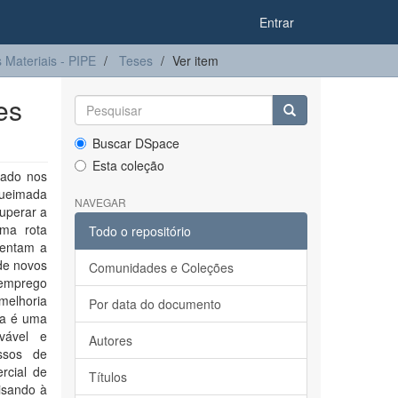
Entrar
Materiais - PIPE
Teses
Ver item
es
Buscar DSpace
Esta coleção
rado nos
 queimada
NAVEGAR
superar a
uma rota
Todo o repositório
mentam a
de novos
Comunidades e Coleções
 emprego
 melhoria
Por data do documento
ada é uma
vável e
Autores
essos de
rcial de
Títulos
isando à