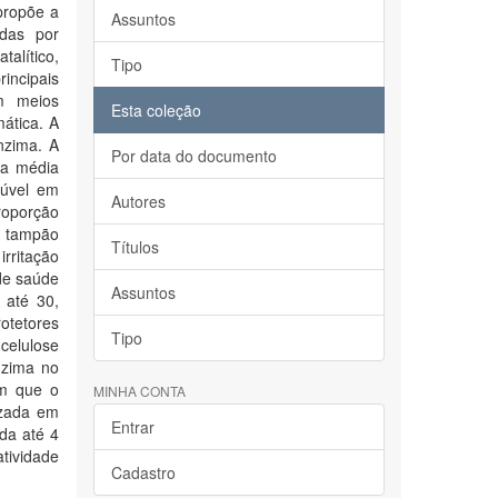
 propõe a
Assuntos
idas por
talítico,
Tipo
incipais
em meios
Esta coleção
mática. A
nzima. A
Por data do documento
da média
lúvel em
Autores
proporção
m tampão
Títulos
irritação
 de saúde
Assuntos
 até 30,
otetores
Tipo
 celulose
nzima no
em que o
MINHA CONTA
lizada em
Entrar
da até 4
tividade
Cadastro