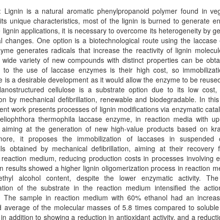
: Lignin is a natural aromatic phenylpropanoid polymer found in veg
its unique characteristics, most of the lignin is burned to generate e
lignin applications, it is necessary to overcome its heterogeneity by g
al changes. One option is a biotechnological route using the laccas
me generates radicals that increase the reactivity of lignin molecu
a wide variety of new compounds with distinct properties can be obt
e to the use of laccase enzymes is their high cost, so immobilizat
e is a desirable development as it would allow the enzyme to be reuse
Nanostructured cellulose is a substrate option due to its low cost,
on by mechanical defibrillation, renewable and biodegradable. In this
ent work presents processes of lignin modifications via enzymatic catal
eliophthora thermophila laccase enzyme, in reaction media with u
 aiming at the generation of new high-value products based on kraft
more, it proposes the immobilization of laccases in suspended c
ils obtained by mechanical defibrillation, aiming at their recovery
c reaction medium, reducing production costs in processes involving
 results showed a higher lignin oligomerization process in reaction m
ethyl alcohol content, despite the lower enzymatic activity. The
zation of the substrate in the reaction medium intensified the acti
 The sample in reaction medium with 60% ethanol had an increas
 average of the molecular masses of 5.8 times compared to soluble l
 in addition to showing a reduction in antioxidant activity, and a reducti