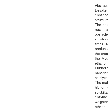
Abstract
Despite 
enhance 
structur
The enzy
result, 
obstacl
substrat
times. 
producti
the pres
the Myc
ethanol,
Further
nanofibr
catalyti
The main
higher 
solubili
enzyme.
weighted
ethanol,