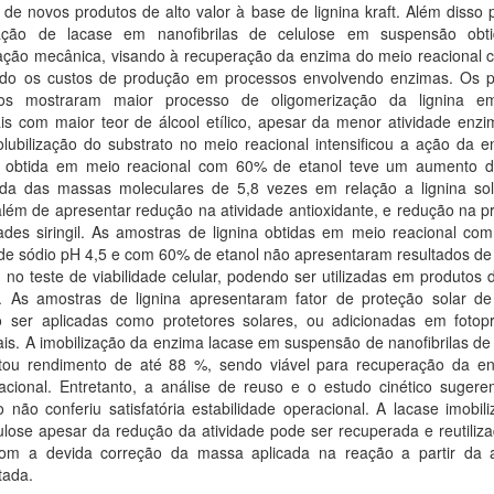
de novos produtos de alto valor à base de lignina kraft. Além disso
zação de lacase em nanofibrilas de celulose em suspensão obt
lação mecânica, visando à recuperação da enzima do meio reacional ca
ndo os custos de produção em processos envolvendo enzimas. Os pr
dos mostraram maior processo de oligomerização da lignina 
is com maior teor de álcool etílico, apesar da menor atividade enzi
lubilização do substrato no meio reacional intensificou a ação da e
 obtida em meio reacional com 60% de etanol teve um aumento 
da das massas moleculares de 5,8 vezes em relação a lignina so
além de apresentar redução na atividade antioxidante, e redução na 
ades siringil. As amostras de lignina obtidas em meio reacional co
de sódio pH 4,5 e com 60% de etanol não apresentaram resultados de 
 no teste de viabilidade celular, podendo ser utilizadas em produtos
 As amostras de lignina apresentaram fator de proteção solar de
 ser aplicadas como protetores solares, ou adicionadas em fotopr
is. A imobilização da enzima lacase em suspensão de nanofibrilas de
tou rendimento de até 88 %, sendo viável para recuperação da e
acional. Entretanto, a análise de reuso e o estudo cinético suger
 não conferiu satisfatória estabilidade operacional. A lacase imobi
lose apesar da redução da atividade pode ser recuperada e reutiliza
om a devida correção da massa aplicada na reação a partir da a
tada.