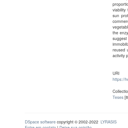
proporti
viabilit
sun pro
commerc
vegetabl
the enzy
suggest 
immobili
reused u
activity
URI
https://
Collecti
Teses
[8
DSpace software
copyright © 2002-2022
LYRASIS
Entre em contato
|
Deixe sua opinião