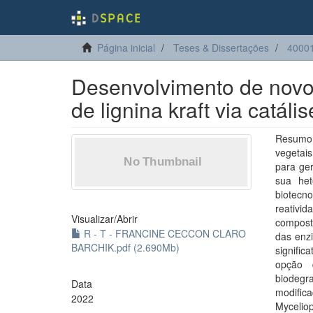
Página inicial
Teses & Dissertações
40001
Desenvolvimento de novos
de lignina kraft via catáli
Resumo:
vegetais
para ger
sua het
biotecn
reativid
Visualizar/
Abrir
compost
R - T - FRANCINE CECCON CLARO
das enzi
BARCHIK.pdf (2.690Mb)
signific
opção 
biodegr
Data
modific
2022
Mycelio