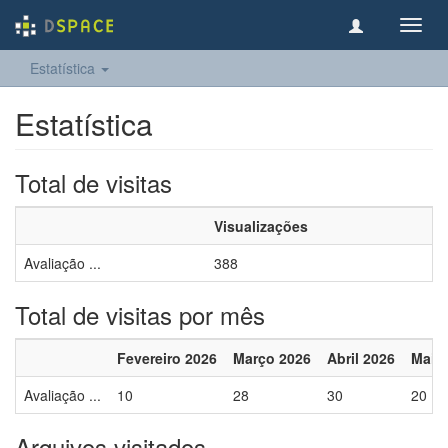
Toggl
navig
Estatística
Estatística
Total de visitas
Visualizações
Avaliação ...
388
Total de visitas por mês
Fevereiro 2026
Março 2026
Abril 2026
Maio
Avaliação ...
10
28
30
20
Arquivos visitados