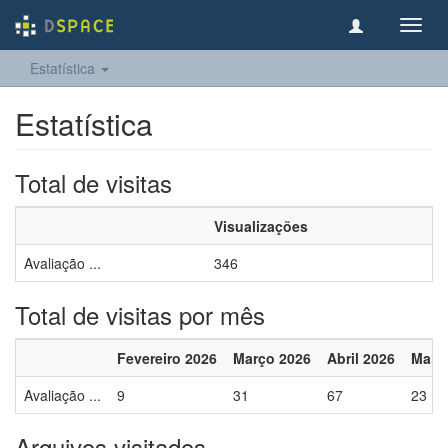
Toggl
navig
Estatística
Estatística
Total de visitas
Visualizações
Avaliação ...
346
Total de visitas por mês
Fevereiro 2026
Março 2026
Abril 2026
Maio
Avaliação ...
9
31
67
23
Arquivos visitados