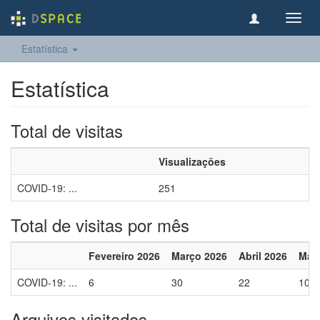
Toggl
navig
Estatística
Estatística
Total de visitas
Visualizações
COVID-19: ...
251
Total de visitas por mês
Fevereiro 2026
Março 2026
Abril 2026
Mai
COVID-19: ...
6
30
22
10
Arquivos visitados