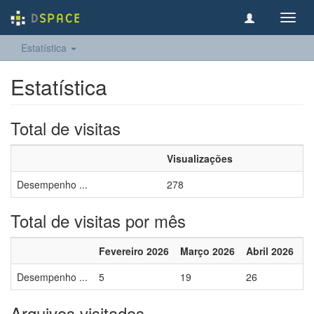
Toggl
navig
Estatística
Estatística
Total de visitas
Visualizações
Desempenho ...
278
Total de visitas por mês
Fevereiro 2026
Março 2026
Abril 2026
M
Desempenho ...
5
19
26
1
Arquivos visitados