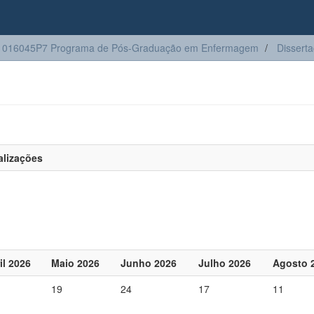
1016045P7 Programa de Pós-Graduação em Enfermagem
Dissert
alizações
il 2026
Maio 2026
Junho 2026
Julho 2026
Agosto 
19
24
17
11