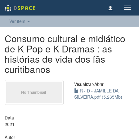
Toggl
navig
Ver item
Consumo cultural e midiático
de K Pop e K Dramas : as
histórias de vida dos fãs
curitibanos
Visualizar/
Abrir
R - D - JAMILLE DA
SILVEIRA.pdf (5.265Mb)
Data
2021
Autor