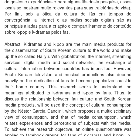
de gostos e experiências e para alguns fãs desta pesquisa, esses
locais se mostram muito relevantes para suas trajetórias de vida).
Por fim, sob a ótica da cultura de fãs em tempos de
convergência, a internet e as mídias sociais digitais são as
principais aliadas para a criação e compartilhamento de conteúdo
sobre k-pop e k-dramas pelos fãs.
Abstract: K-dramas and k-pop are the main media products for
the dissemination of South Korean culture to the world and make
up the so-called Hallyu. With globalization, the internet, streaming
services, digital media and social networks, the exchange of
cultural information between countries has intensified. However,
South Korean television and musical productions also depend
heavily on the dedication of fans to become popularized outside
their home country. This research seeks to understand the
meanings attributed to k-dramas and k-pop by fans. Thus, to
discuss the relationship between fan culture and South Korean
media products, will be used the concept of cultural consumption
by the Néstor García Canclini, which proposes a multidisciplinary
view of consumption, and that of media consumption, which
relates experiences and perceptions of subjects with the media.
To achieve the research objective, an online questionnaire was
applied to facebook groups for fans of k-dramas and k-pop, in-