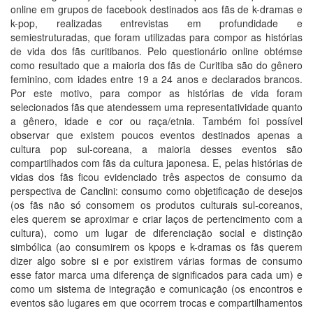
online em grupos de facebook destinados aos fãs de k-dramas e
k-pop, realizadas entrevistas em profundidade e
semiestruturadas, que foram utilizadas para compor as histórias
de vida dos fãs curitibanos. Pelo questionário online obtémse
como resultado que a maioria dos fãs de Curitiba são do gênero
feminino, com idades entre 19 a 24 anos e declarados brancos.
Por este motivo, para compor as histórias de vida foram
selecionados fãs que atendessem uma representatividade quanto
a gênero, idade e cor ou raça/etnia. Também foi possível
observar que existem poucos eventos destinados apenas a
cultura pop sul-coreana, a maioria desses eventos são
compartilhados com fãs da cultura japonesa. E, pelas histórias de
vidas dos fãs ficou evidenciado três aspectos de consumo da
perspectiva de Canclini: consumo como objetificação de desejos
(os fãs não só consomem os produtos culturais sul-coreanos,
eles querem se aproximar e criar laços de pertencimento com a
cultura), como um lugar de diferenciação social e distinção
simbólica (ao consumirem os kpops e k-dramas os fãs querem
dizer algo sobre si e por existirem várias formas de consumo
esse fator marca uma diferença de significados para cada um) e
como um sistema de integração e comunicação (os encontros e
eventos são lugares em que ocorrem trocas e compartilhamentos