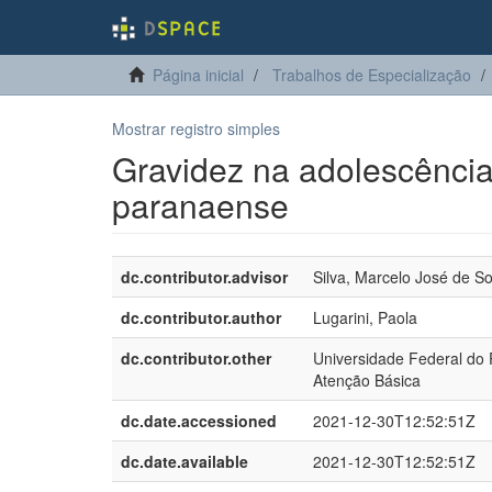
Página inicial
Trabalhos de Especialização
Mostrar registro simples
Gravidez na adolescênci
paranaense
dc.contributor.advisor
Silva, Marcelo José de S
dc.contributor.author
Lugarini, Paola
dc.contributor.other
Universidade Federal do 
Atenção Básica
dc.date.accessioned
2021-12-30T12:52:51Z
dc.date.available
2021-12-30T12:52:51Z