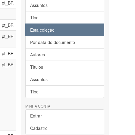
pt_BR
Assuntos
Tipo
pt_BR
Esta coleção
pt_BR
Por data do documento
pt_BR
Autores
pt_BR
Títulos
Assuntos
Tipo
MINHA CONTA
Entrar
Cadastro