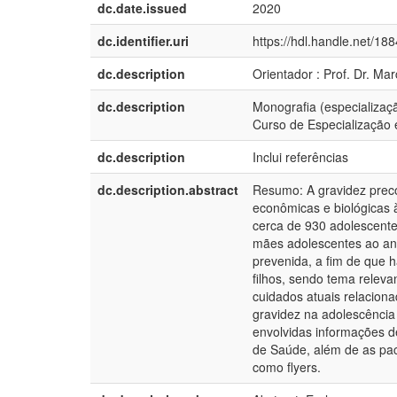
dc.date.issued
2020
dc.identifier.uri
https://hdl.handle.net/18
dc.description
Orientador : Prof. Dr. Mar
dc.description
Monografia (especializaç
Curso de Especialização
dc.description
Inclui referências
dc.description.abstract
Resumo: A gravidez prec
econômicas e biológicas 
cerca de 930 adolescentes
mães adolescentes ao an
prevenida, a fim de que 
filhos, sendo tema releva
cuidados atuais relacion
gravidez na adolescência
envolvidas informações d
de Saúde, além de as pac
como flyers.