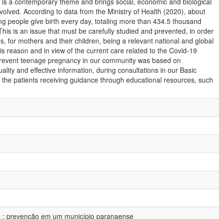
 is a contemporary theme and brings social, economic and biological
olved. According to data from the Ministry of Health (2020), about
g people give birth every day, totaling more than 434.5 thousand
his is an issue that must be carefully studied and prevented, in order
ns, for mothers and their children, being a relevant national and global
his reason and in view of the current care related to the Covid-19
prevent teenage pregnancy in our community was based on
uality and effective information, during consultations in our Basic
to the patients receiving guidance through educational resources, such
a
a : prevenção em um município paranaense