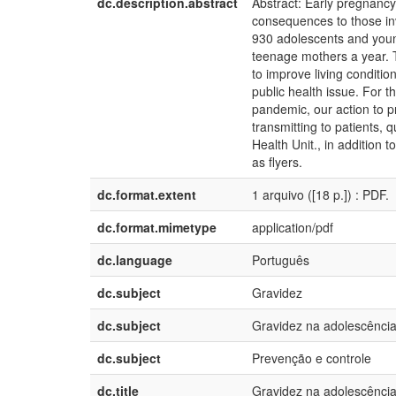
dc.description.abstract
Abstract: Early pregnancy
consequences to those inv
930 adolescents and youn
teenage mothers a year. T
to improve living conditio
public health issue. For t
pandemic, our action to 
transmitting to patients, q
Health Unit., in addition 
as flyers.
dc.format.extent
1 arquivo ([18 p.]) : PDF.
dc.format.mimetype
application/pdf
dc.language
Português
dc.subject
Gravidez
dc.subject
Gravidez na adolescênci
dc.subject
Prevenção e controle
dc.title
Gravidez na adolescênci