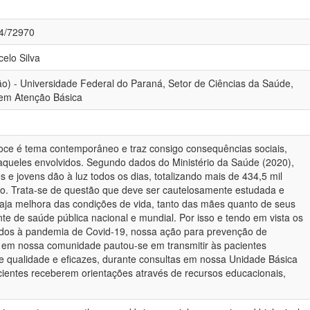
84/72970
celo Silva
ão) - Universidade Federal do Paraná, Setor de Ciências da Saúde,
 em Atenção Básica
oce é tema contemporâneo e traz consigo consequências sociais,
àqueles envolvidos. Segundo dados do Ministério da Saúde (2020),
 e jovens dão à luz todos os dias, totalizando mais de 434,5 mil
o. Trata-se de questão que deve ser cautelosamente estudada e
haja melhora das condições de vida, tanto das mães quanto de seus
nte de saúde pública nacional e mundial. Por isso e tendo em vista os
ados à pandemia de Covid-19, nossa ação para prevenção de
 em nossa comunidade pautou-se em transmitir às pacientes
e qualidade e eficazes, durante consultas em nossa Unidade Básica
ientes receberem orientações através de recursos educacionais,