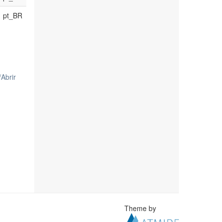
pt_BR
/
Abrir
Theme by