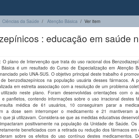
Ciências da Saúde
Atenção Básica
Ver item
azepínicos : educação em saúde 
 O plano de Intervenção que trata do uso racional dos Benzodiazepí
 Básica é um resultado do Curso de Especialização em Atenção B
nanciado pelo UNA-SUS. O objetivo principal deste trabalho é promov
l de benzodiazepínicos na população usuária desses fármacos. A p
lizada em estreita associação com a resolução de um problema coleti
utilizado neste plano. Foram desenvolvidas orientações com o au
s e panfletos, contendo informações sobre o uso irracional destes f
nsulta médica de 61 usuários, 10 conseguiram parar a medic
ram a dose sem interromper o medicamento e 21 mantiveram 
 que já utilizavam. Considera-se que as medidas educativas desenvol
 impactaram positivamente na população da Unidade de Saúde. Os 
iretamente beneficiados com a retirada ou redução dos fármacos em 
deram sobre os efeitos do uso contínuo destes medicamentos. D