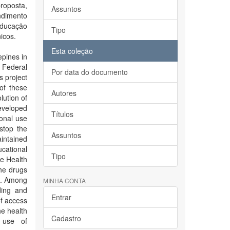
roposta,
Assuntos
ndimento
educação
Tipo
icos.
Esta coleção
epines in
 Federal
Por data do documento
s project
of these
Autores
lution of
eveloped
Títulos
ional use
stop the
Assuntos
aintained
cational
Tipo
he Health
the drugs
gs. Among
MINHA CONTA
ding and
Entrar
of access
he health
Cadastro
 use of