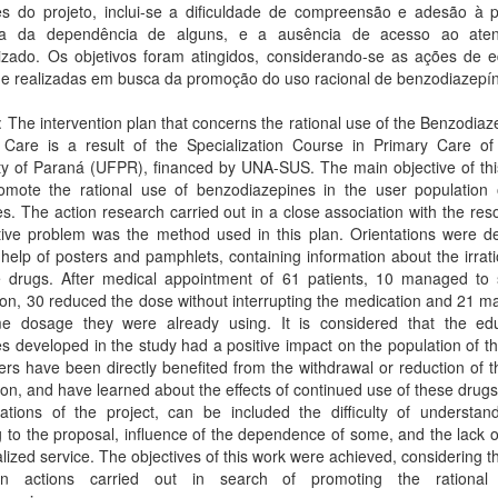
ões do projeto, inclui-se a dificuldade de compreensão e adesão à p
cia da dependência de alguns, e a ausência de acesso ao ate
lizado. Os objetivos foram atingidos, considerando-se as ações de 
e realizadas em busca da promoção do uso racional de benzodiazepín
: The intervention plan that concerns the rational use of the Benzodiaz
 Care is a result of the Specialization Course in Primary Care of
ty of Paraná (UFPR), financed by UNA-SUS. The main objective of thi
romote the rational use of benzodiazepines in the user population 
s. The action research carried out in a close association with the reso
ctive problem was the method used in this plan. Orientations were d
 help of posters and pamphlets, containing information about the irrat
e drugs. After medical appointment of 61 patients, 10 managed to 
on, 30 reduced the dose without interrupting the medication and 21 m
e dosage they were already using. It is considered that the edu
 developed in the study had a positive impact on the population of t
ers have been directly benefited from the withdrawal or reduction of 
ion, and have learned about the effects of continued use of these dru
tations of the project, can be included the difficulty of understan
 to the proposal, influence of the dependence of some, and the lack 
alized service. The objectives of this work were achieved, considering t
ion actions carried out in search of promoting the rational