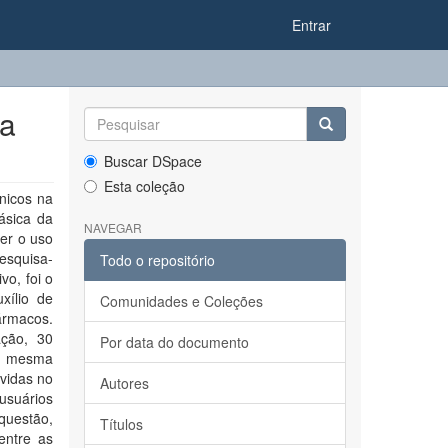
Entrar
na
Buscar DSpace
Esta coleção
nicos na
ásica da
NAVEGAR
er o uso
esquisa-
Todo o repositório
vo, foi o
xílio de
Comunidades e Coleções
ármacos.
ação, 30
Por data do documento
a mesma
vidas no
Autores
usuários
questão,
Títulos
entre as