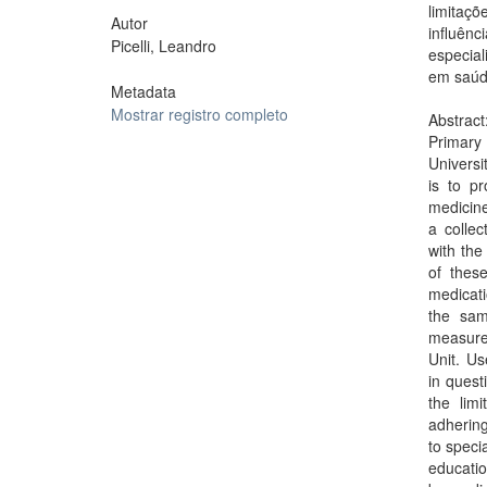
limitaç
Autor
influên
Picelli, Leandro
especia
em saúd
Metadata
Mostrar registro completo
Abstract
Primary
Universi
is to p
medicine
a colle
with the
of thes
medicati
the sam
measures
Unit. Us
in quest
the limi
adhering
to speci
educat