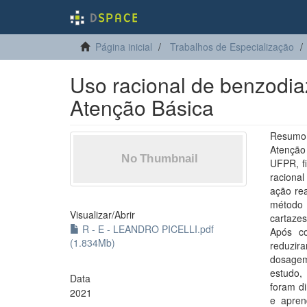
Página inicial
Trabalhos de Especialização
Uso racional de benzodi
Atenção Básica
Resumo:
Atenção
UFPR, fi
raciona
ação rea
método 
Visualizar/
Abrir
cartaze
R - E - LEANDRO PICELLI.pdf
Após co
(1.834Mb)
reduzi
dosagem
estudo,
Data
foram d
2021
e apren