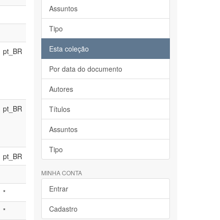
Assuntos
Tipo
Esta coleção
pt_BR
Por data do documento
Autores
pt_BR
Títulos
Assuntos
Tipo
pt_BR
MINHA CONTA
Entrar
*
Cadastro
*