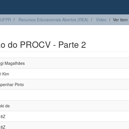
 UFPR
Recursos Educacionais Abertos (REA)
Vídeo
Ver item
ão do PROCV - Parte 2
oggi Magalhães
ri Kim
spenhar Pinto
oki de
18Z
18Z