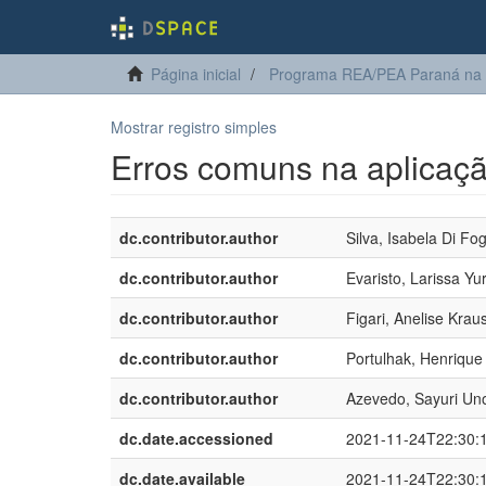
Página inicial
Programa REA/PEA Paraná na
Mostrar registro simples
Erros comuns na aplicaç
dc.contributor.author
Silva, Isabela Di F
dc.contributor.author
Evaristo, Larissa Yu
dc.contributor.author
Figari, Anelise Krau
dc.contributor.author
Portulhak, Henrique
dc.contributor.author
Azevedo, Sayuri Un
dc.date.accessioned
2021-11-24T22:30:
dc.date.available
2021-11-24T22:30: