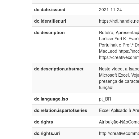
dc.date.issued
2021-11-24
dc.identifier.uri
https://hdl.handle.
dc.description
Roteiro, Apresentaçã
Larissa Yuri K. Evari
Portulhak e Prof.ª D
MacLeod https://inc
https://creativecomm
dc.description.abstract
Neste vídeo, a Isa
Microsoft Excel. Ve
presença de caracter
função!
dc.language.iso
pt_BR
dc.relation.ispartofseries
Excel Aplicado à Ár
dc.rights
Atribuição-NãoComer
dc.rights.uri
http://creativecommo