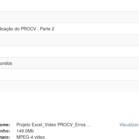
licação do PROCV - Parte 2
gundos
ome:
Projeto Excel_Vídeo PROCV_Erros ...
Visualizar
nho:
149.0Mb
mato:
MPEG-4 video