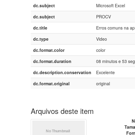
dc.subject
Microsoft Excel
dc.subject
PROCV
dc.title
Erros comuns na ap
dc.type
Video
dc.format.color
color
dc.format.duration
08 minutos e 53 se
dc.description.conservation
Excelente
dc.format.original
original
Arquivos deste item
N
Tama
For