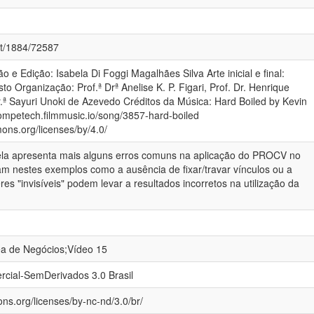
net/1884/72587
o e Edição: Isabela Di Foggi Magalhães Silva Arte inicial e final:
sto Organização: Prof.ª Drª Anelise K. P. Figari, Prof. Dr. Henrique
r.ª Sayuri Unoki de Azevedo Créditos da Música: Hard Boiled by Kevin
ompetech.filmmusic.io/song/3857-hard-boiled
ons.org/licenses/by/4.0/
bela apresenta mais alguns erros comuns na aplicação do PROCV no
jam nestes exemplos como a ausência de fixar/travar vínculos ou a
es "invisíveis" podem levar a resultados incorretos na utilização da
ea de Negócios;Vídeo 15
cial-SemDerivados 3.0 Brasil
ns.org/licenses/by-nc-nd/3.0/br/