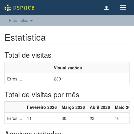
Toggl
navig
Estatística
Estatística
Total de visitas
Visualizações
Erros ...
239
Total de visitas por mês
Fevereiro 2026
Março 2026
Abril 2026
Maio 202
Erros ...
11
30
23
10
Arquivos visitados