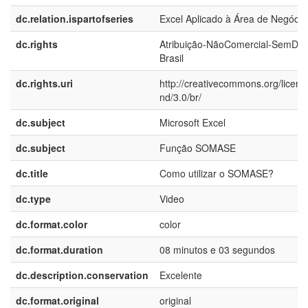
dc.relation.ispartofseries
Excel Aplicado à Área de Negócio
dc.rights
Atribuição-NãoComercial-SemDer
Brasil
dc.rights.uri
http://creativecommons.org/licens
nd/3.0/br/
dc.subject
Microsoft Excel
dc.subject
Função SOMASE
dc.title
Como utilizar o SOMASE?
dc.type
Video
dc.format.color
color
dc.format.duration
08 minutos e 03 segundos
dc.description.conservation
Excelente
dc.format.original
original