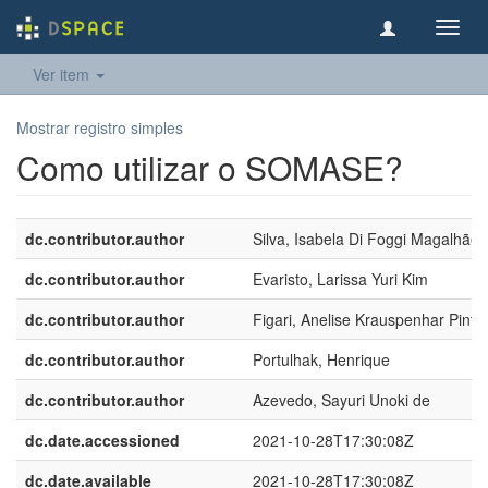
Toggl
navig
Ver item
Mostrar registro simples
Como utilizar o SOMASE?
dc.contributor.author
Silva, Isabela Di Foggi Magalhães
dc.contributor.author
Evaristo, Larissa Yuri Kim
dc.contributor.author
Figari, Anelise Krauspenhar Pinto
dc.contributor.author
Portulhak, Henrique
dc.contributor.author
Azevedo, Sayuri Unoki de
dc.date.accessioned
2021-10-28T17:30:08Z
dc.date.available
2021-10-28T17:30:08Z