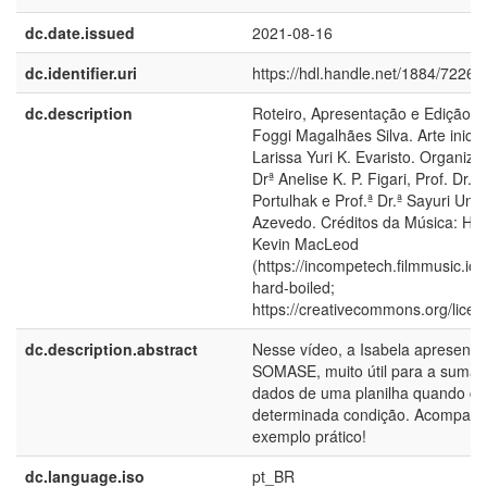
dc.date.issued
2021-08-16
dc.identifier.uri
https://hdl.handle.net/1884/72269
dc.description
Roteiro, Apresentação e Edição: I
Foggi Magalhães Silva. Arte inicial 
Larissa Yuri K. Evaristo. Organiza
Drª Anelise K. P. Figari, Prof. Dr. 
Portulhak e Prof.ª Dr.ª Sayuri Uno
Azevedo. Créditos da Música: Har
Kevin MacLeod
(https://incompetech.filmmusic.io
hard-boiled;
https://creativecommons.org/licens
dc.description.abstract
Nesse vídeo, a Isabela apresenta
SOMASE, muito útil para a sumar
dados de uma planilha quando c
determinada condição. Acompanh
exemplo prático!
dc.language.iso
pt_BR